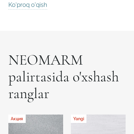
Ko'proq o'qish
NEOMARM
palirtasida o'xshash
ranglar
Акция
Yangi