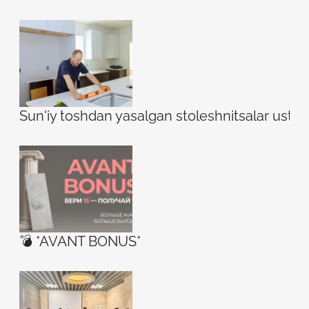
Sun'iy toshdan yasalgan stoleshnitsalar ustidag
💣 *AVANT BONUS*