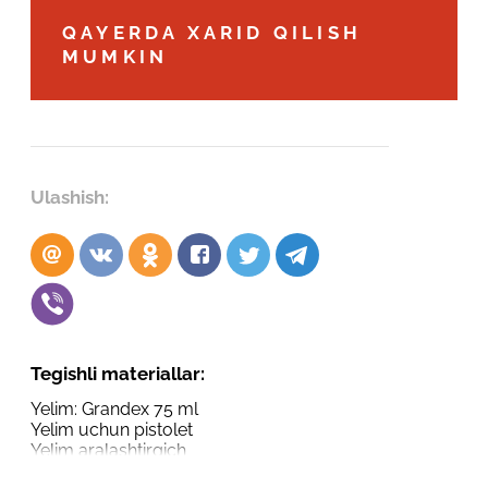
Robot emasligingizni tasdiqlang
QAYERDA XARID QILISH
Robot emasligingizni tasdiqlang
MUMKIN
LOYIHANI YUBORISH
YUBORISH
Ulashish:
Tegishli materiallar:
Yelim: Grandex 75 ml
Yelim uchun pistolet
Yelim aralashtirgich