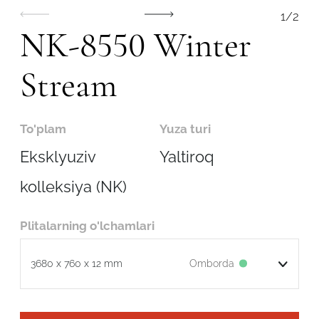
1
/
2
NK-8550 Winter
Stream
To'plam
Yuza turi
Eksklyuziv
Yaltiroq
kolleksiya (NK)
Plitalarning o'lchamlari
Robot emasligingizni tasdiqlang
Omborda
3680 x 760 x 12 mm
ARIZANI YUBORISH