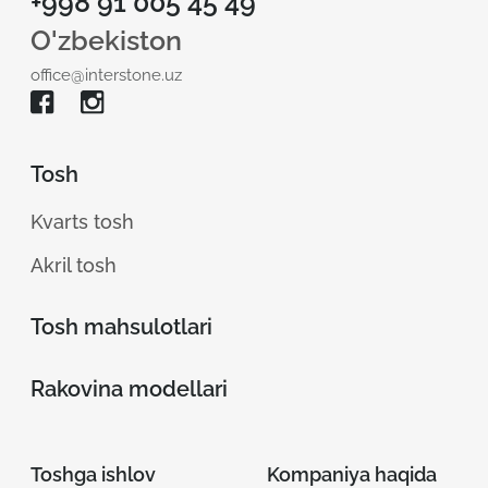
+998 91 005 45 49
O'zbekiston
office@interstone.uz
Tosh
Kvarts tosh
Akril tosh
Tosh mahsulotlari
Rakovina modellari
Toshga ishlov
Kompaniya haqida