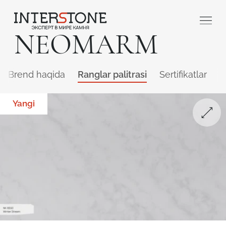
NEOMARM
Brend haqida
Ranglar palitrasi
Sertifikatlar
Q
Yangi
Qaysi sohada faoliyat yuritasiz?
Toshga ishlov
Dizayner
beruvch