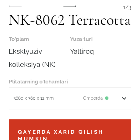
1
/
3
NK-8062 Terracotta
To'plam
Yuza turi
Eksklyuziv
Yaltiroq
kolleksiya (NK)
Plitalarning o'lchamlari
Omborda
3680 x 760 x 12 mm
Robot emasligingizni tasdiqlang
QAYERDA XARID QILISH
ARIZANI YUBORISH
MUMKIN