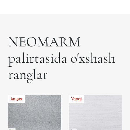
NEOMARM
palirtasida o'xshash
ranglar
Акция
Yangi