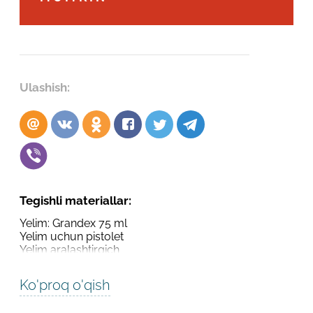
Robot emasligingizni tasdiqlang
Robot emasligingizni tasdiqlang
LOYIHANI YUBORISH
YUBORISH
Ulashish:
Tegishli materiallar:
Yelim: Grandex 75 ml
Yelim uchun pistolet
Yelim aralashtirgich
Ko'proq o'qish