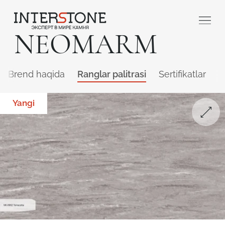
NEOMARM
Brend haqida
Ranglar palitrasi
Sertifikatlar
Q
Yangi
Qaysi sohada faoliyat yuritasiz?
Toshga ishlov
Dizayner
beruvch