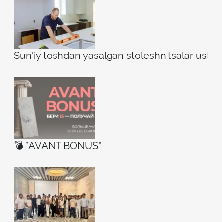
Sun'iy toshdan yasalgan stoleshnitsalar ustidag
💣 *AVANT BONUS*