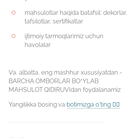
Robot emasligingizni tasdiqlang
Robot emasligingizni tasdiqlang
mahsulotlar haqida batafsil: dekorlar,
tafsilotlar, sertifikatlar
LOYIHANI YUBORISH
YUBORISH
ijtimoiy tarmoqlarimiz uchun
havolalar
Va, albatta, eng mashhur xususiyatdan -
BARCHA OMBORLAR BO’YLAB
MAHSULOT QIDIRUVIdan foydalanamiz
Yangilikka bosing va
botimizga o'ting 👆🏻