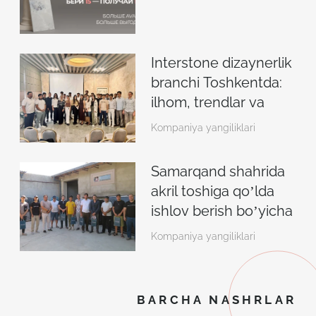
Interstone dizaynerlik
branchi Toshkentda:
ilhom, trendlar va
yangi imkoniyatlar
Kompaniya yangiliklari
Samarqand shahrida
akril toshiga qoʼlda
ishlov berish boʼyicha
oʼqish boʼlib oʼtdi.
Kompaniya yangiliklari
BARCHA NASHRLAR