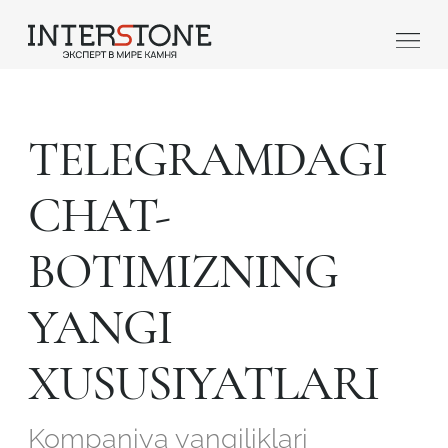
TELEGRAMDAGI
CHAT-
BOTIMIZNING
Qaysi sohada faoliyat yuritasiz?
YANGI
Toshga ishlov
Dizayner
beruvch
XUSUSIYATLARI
Kompaniya yangiliklari