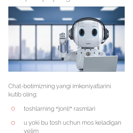
Chat-botimizning yangi imkoniyatlarini
kutib oling:
toshlarning “jonli” rasmlari
Robot emasligingizni tasdiqlang
u yoki bu tosh uchun mos keladigan
yelim
ARIZANI YUBORISH