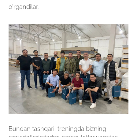
o'rgandilar.
Bundan tashqari, treningda bizning