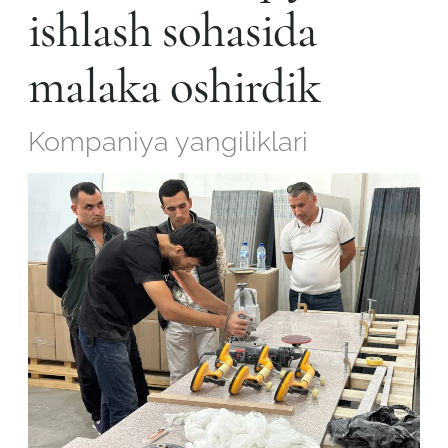
ishlash sohasida
malaka oshirdik
Kompaniya yangiliklari
Robot emasligingizni tasdiqlang
ARIZANI YUBORISH