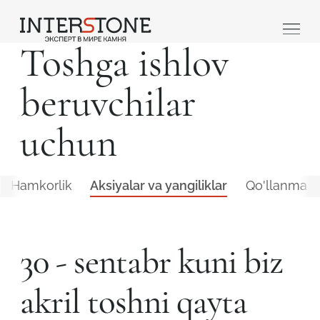
Toshga ishlov
beruvchilar
uchun
Hamkorlik
Aksiyalar va yangiliklar
Qo'llanma
Qaysi sohada faoliyat yuritasiz?
Toshga ishlov
30 - sentabr kuni biz
Dizayner
beruvch
akril toshni qayta