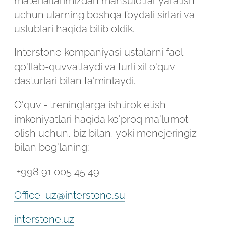
materiallarimizdan mahsulotlar yaratish
uchun ularning boshqa foydali sirlari va
uslublari haqida bilib oldik.
Interstone kompaniyasi ustalarni faol
qo'llab-quvvatlaydi va turli xil o'quv
dasturlari bilan ta'minlaydi.
O'quv - treninglarga ishtirok etish
imkoniyatlari haqida ko'proq ma'lumot
olish uchun, biz bilan, yoki menejeringiz
bilan bog'laning:
+998 91 005 45 49
Office_uz@interstone.su
interstone.uz