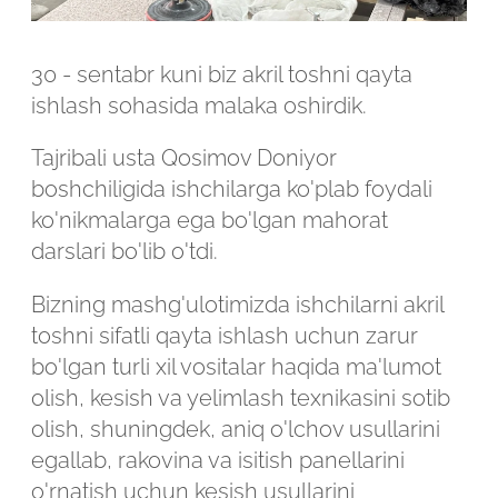
Robot emasligingizni tasdiqlang
Robot emasligingizni tasdiqlang
30 - sentabr kuni biz akril toshni qayta
LOYIHANI YUBORISH
ishlash sohasida malaka oshirdik.
YUBORISH
Tajribali usta Qosimov Doniyor
boshchiligida ishchilarga ko'plab foydali
ko'nikmalarga ega bo'lgan mahorat
darslari bo'lib o'tdi.
Bizning mashg'ulotimizda ishchilarni akril
toshni sifatli qayta ishlash uchun zarur
bo'lgan turli xil vositalar haqida ma'lumot
olish, kesish va yelimlash texnikasini sotib
olish, shuningdek, aniq o'lchov usullarini
egallab, rakovina va isitish panellarini
o'rnatish uchun kesish usullarini