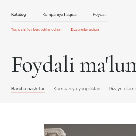
Katalog
Kompaniya haqida
Foydali
Aloqa
Toshga ishlov beruvchilar uchun
Dizaynerlar uchun
Tosh
Bosh sahifa
Bosh sahifa
Hamkorlik
Hamkorlik
Akril tosh
Kvarts tosh
Foydali ma'lu
Aksiyalar va yangiliklar
Yangiliklar
GRANDEX
Avant Quartz
Qo'llanma
Mijozlar uchun kontent
Kataloglar va taqdimotlar
NEOMARM
Noblle Quartz
Online dizayner
Online dizayner
Barcha nashrlar
Kompaniya yangiliklari
Dizayn olam