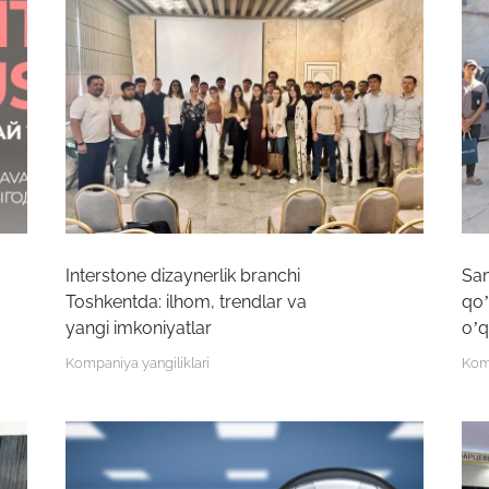
Robot emasligingizni tasdiqlang
ARIZANI YUBORISH
Interstone dizaynerlik branchi
Sam
Robot emasligingizni tasdiqlang
Toshkentda: ilhom, trendlar va
qoʼ
Robot emasligingizni tasdiqlang
yangi imkoniyatlar
oʼq
YUBORISH
Kompaniya yangiliklari
Komp
LOYIHANI YUBORISH