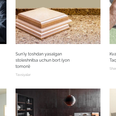
Sun'iy toshdan yasalgan
Kva
stoleshnitsa uchun bort (yon
Taq
tomoni)
Shar
Tavsiyalar