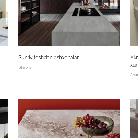
Sun’iy toshdan oshxonalar
Akr
xu
Sharxlar
Shar