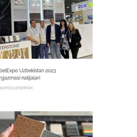
elExpo Uzbekistan 2023
rgazmasi natijalari
aniya yangiliklari