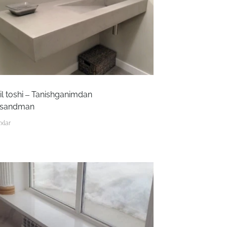
il toshi – Tanishganimdan
rsandman
xlar