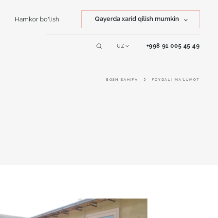
Qayerda xarid qilish mumkin
Hamkor bo'lish
Tosh xarid qilish
+998 91 005 45 49
UZ
Servislar
Mahsulot xarid qilish
BOSH SAHIFA
FOYDALI MA'LUMOT
Online dizayner