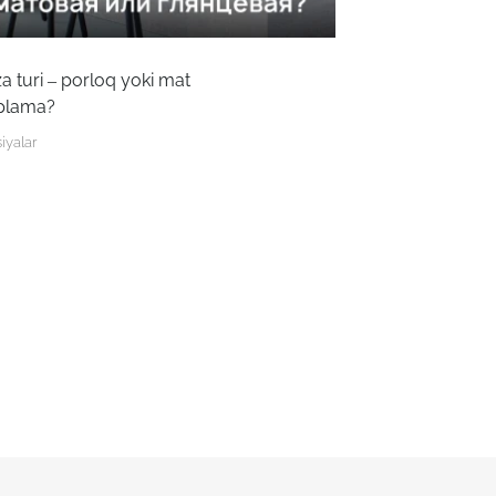
a turi – porloq yoki mat
plama?
iyalar