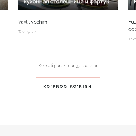
Yaxlit yechim
Yuz
qo
Tavsiyalar
Tavs
Ko'rsatilgan
21
dar
37 nashrlar
KO'PROQ KO'RISH