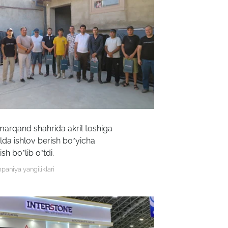
arqand shahrida akril toshiga
lda ishlov berish boʼyicha
ish boʼlib oʼtdi.
aniya yangiliklari