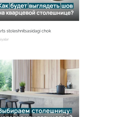
rts stoleshnitsasidagi chok
iyalar