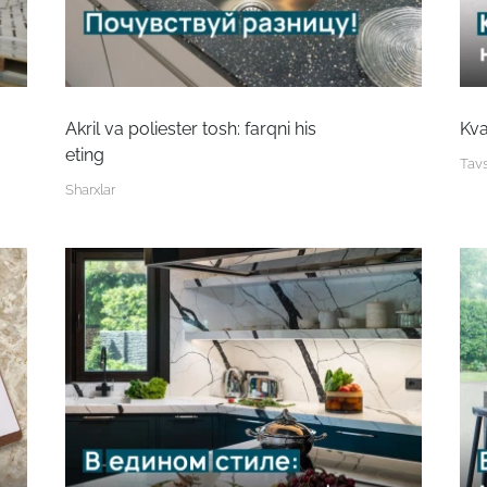
Akril va poliester tosh: farqni his
Kva
eting
Tavs
Sharxlar