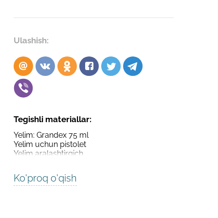
Robot emasligingizni tasdiqlang
Robot emasligingizni tasdiqlang
LOYIHANI YUBORISH
Ulashish:
YUBORISH
Tegishli materiallar:
Yelim: Grandex 75 ml
Yelim uchun pistolet
Yelim aralashtirgich
Ko'proq o'qish