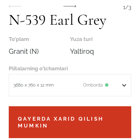
1
/
3
N-539 Earl Grey
To'plam
Yuza turi
Granit (N)
Yaltiroq
Plitalarning o'lchamlari
Omborda
3680 x 760 x 12 mm
Robot emasligingizni tasdiqlang
QAYERDA XARID QILISH
MUMKIN
ARIZANI YUBORISH