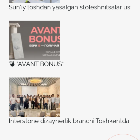
Sun'iy toshdan yasalgan stoleshnitsalar ustidag
💣 *AVANT BONUS*
Interstone dizaynerlik branchi Toshkentda: ilh