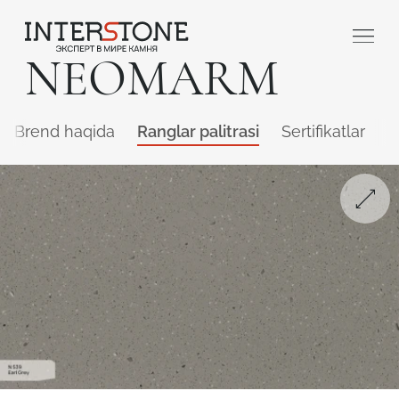
NEOMARM
Brend haqida
Ranglar palitrasi
Sertifikatlar
Q
Qaysi sohada faoliyat yuritasiz?
Toshga ishlov
Dizayner
beruvch