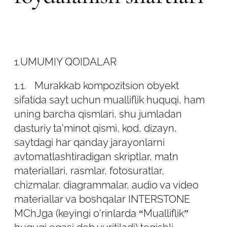
taqdirda, Foydalanuvchi Saytdan
foydalanishdan voz kechishi kerak.
2. FOYDALANUVCHI SHAXSIY
MA'LUMOTLARINI QAYTA QILISH VA
1.
UMUMIY QOIDALAR
MAXFIYLIK
1.1.
Murakkab kompozitsion obyekt
2.1. Ushbu Siyosat Sayt ma'muriyatining
sifatida sayt uchun mualliflik huquqi, ham
Saytdan foydalanishda foydalanuvchi
uning barcha qismlari, shu jumladan
taqdim etadigan shaxsiy ma'lumotlarning
dasturiy ta'minot qismi, kod, dizayn,
maxfiyligini himoya qilish rejimini oshkor
saytdagi har qanday jarayonlarni
etmaslik va ta'minlash bo'yicha
avtomatlashtiradigan skriptlar, matn
majburiyatlarini belgilaydi.
materiallari, rasmlar, fotosuratlar,
chizmalar, diagrammalar, audio va video
2.2. Sayt ma'muriyati foydalanuvchilardan
materiallar va boshqalar INTERSTONE
to'plashi mumkin bo'lgan shaxsiy
MChJga (keyingi o'rinlarda “Mualliflik”
ma'lumotlar toifalari: