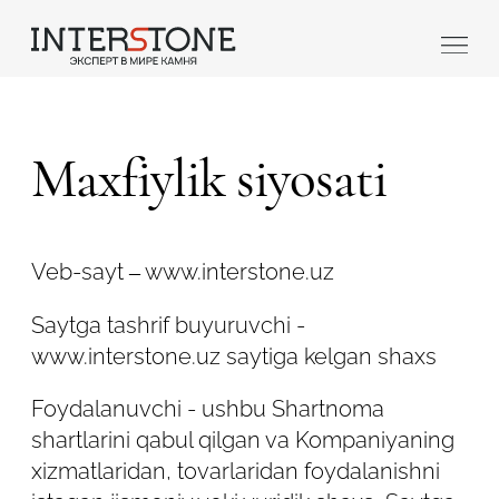
Maxfiylik siyosati
Veb-sayt – www.interstone.uz
Qaysi sohada faoliyat yuritasiz?
Saytga tashrif buyuruvchi -
www.interstone.uz saytiga kelgan shaxs
Toshga ishlov
Dizayner
beruvch
Foydalanuvchi - ushbu Shartnoma
shartlarini qabul qilgan va Kompaniyaning
xizmatlaridan, tovarlaridan foydalanishni