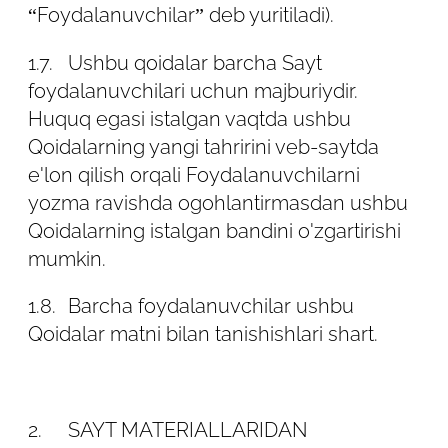
nazorat qilmaydi va javobgar emas.
“Foydalanuvchilar” deb yuritiladi).
2.6. Sayt ma'muriyati Foydalanuvchi
1.7.
Ushbu qoidalar barcha Sayt
tomonidan taqdim etilgan shaxsiy
foydalanuvchilari uchun majburiydir.
ma'lumotlarning to'g'riligini tekshirmaydi va
Huquq egasi istalgan vaqtda ushbu
uning huquqiy layoqatini baholay olmaydi.
Qoidalarning yangi tahririni veb-saytda
Biroq, Sayt ma'muriyati foydalanuvchi
e'lon qilish orqali Foydalanuvchilarni
ishonchli va yetarli shaxsiy ma'lumotlarni
yozma ravishda ogohlantirmasdan ushbu
taqdim etadi va ularni yangilab turadi, deb
Qoidalarning istalgan bandini o'zgartirishi
hisoblaydi. Noto'g'ri yoki yetarli bo'lmagan
mumkin.
ma'lumotlarni taqdim etishning oqibatlari
1.8.
Barcha foydalanuvchilar ushbu
Sayt sahifasida joylashtirilgan Sayt
Qoidalar matni bilan tanishishlari shart.
foydalanuvchisi shartnomasida
belgilanadi.
3. FOYDALANUVCHI SHAXSIY
2.
SAYT MATERIALLARIDAN
MA'LUMOTLARINI TO'PLASH MAQSADI