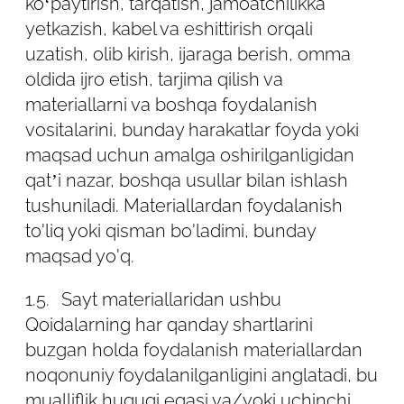
sahifalarga kirishda avtomatik ravishda
ko‘paytirish, tarqatish, jamoatchilikka
uzatiladigan ma'lumotlarni himoya qiladi.
yetkazish, kabel va eshittirish orqali
uzatish, olib kirish, ijaraga berish, omma
2.4. Reklama birliklarini ko'rish va statistik
oldida ijro etish, tarjima qilish va
tizim skriptlari (piksellari) o'rnatilgan
materiallarni va boshqa foydalanish
sahifalarga tashrif buyurishda avtomatik
vositalarini, bunday harakatlar foyda yoki
ravishda uzatiladigan ma'lumotlarni
maqsad uchun amalga oshirilganligidan
himoya qilish Sayt ma'muriyati tomonidan
qat’i nazar, boshqa usullar bilan ishlash
amalga oshiriladi.
tushuniladi. Materiallardan foydalanish
to'liq yoki qisman bo'ladimi, bunday
Mana bu ma'lumotlar ro'yxati:
maqsad yo'q.
2.4.1. IP manzili;
1.5.
Sayt materiallaridan ushbu
2.4.2. cookie-fayllardan olingan
Qoidalarning har qanday shartlarini
ma'lumotlar;
buzgan holda foydalanish materiallardan
noqonuniy foydalanilganligini anglatadi, bu
2.4.3. brauzer haqida ma'lumot (yoki
mualliflik huquqi egasi va/yoki uchinchi