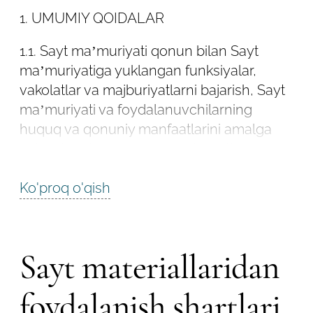
Robot emasligingizni tasdiqlang
1. UMUMIY QOIDALAR
Robot emasligingizni tasdiqlang
1.1. Sayt maʼmuriyati qonun bilan Sayt
LOYIHANI YUBORISH
maʼmuriyatiga yuklangan funksiyalar,
YUBORISH
vakolatlar va majburiyatlarni bajarish, Sayt
maʼmuriyati va foydalanuvchilarning
huquq va qonuniy manfaatlarini amalga
oshirish uchun shaxsiy maʼlumotlarni
qonuniy va adolatli asosda qayta ishlaydi.
Ko'proq o'qish
1.2. Saytdan foydalanish, shuningdek,
uning individual funktsiyalari
Foydalanuvchining ushbu Siyosatga va
Sayt materiallaridan
unda ko'rsatilgan shaxsiy ma'lumotlarini
qayta ishlash shartlariga so'zsiz roziligini
foydalanish shartlari
anglatadi. Ushbu shartlarga rozi bo'lmagan