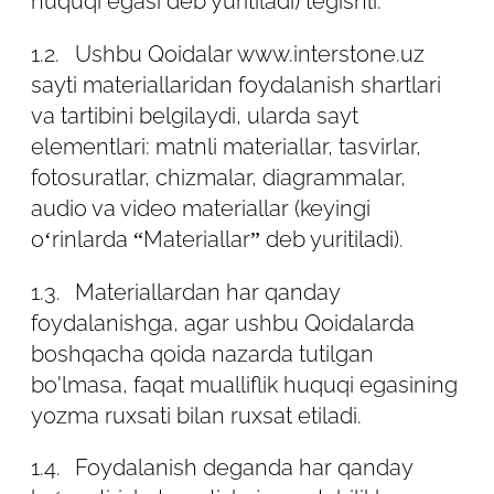
huquqi egasi deb yuritiladi) tegishli.
2.2.1. TO'LIQ ISM;
1.2.
Ushbu Qoidalar www.interstone.uz
sayti materiallaridan foydalanish shartlari
2.2.2. Tashkilot nomi;
va tartibini belgilaydi, ularda sayt
2.2.3. Telefon raqami;
elementlari: matnli materiallar, tasvirlar,
fotosuratlar, chizmalar, diagrammalar,
2.2.4. E-mail manzili;
audio va video materiallar (keyingi
o‘rinlarda “Materiallar” deb yuritiladi).
2.2.5. Pasportning seriyasi va raqami;
1.3.
Materiallardan har qanday
2.2.6. Tug'ilgan sanasi;
foydalanishga, agar ushbu Qoidalarda
2.2.7. Yashash joyining manzili.
boshqacha qoida nazarda tutilgan
bo'lmasa, faqat mualliflik huquqi egasining
2.3. Sayt ma'muriyati reklama bloklarini
yozma ruxsati bilan ruxsat etiladi.
ko'rish paytida va tizimning statistik skripti
("piksel") o'rnatilgan Sayt saytidagi
1.4.
Foydalanish deganda har qanday