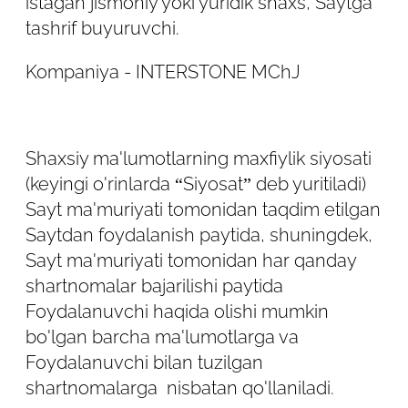
istagan jismoniy yoki yuridik shaxs, Saytga
tashrif buyuruvchi.
Kompaniya - INTERSTONE MChJ
Shaxsiy ma'lumotlarning maxfiylik siyosati
(keyingi o'rinlarda “Siyosat” deb yuritiladi)
Sayt ma'muriyati tomonidan taqdim etilgan
Saytdan foydalanish paytida, shuningdek,
Sayt ma'muriyati tomonidan har qanday
shartnomalar bajarilishi paytida
Foydalanuvchi haqida olishi mumkin
bo'lgan barcha ma'lumotlarga va
Robot emasligingizni tasdiqlang
Foydalanuvchi bilan tuzilgan
shartnomalarga nisbatan qo'llaniladi.
ARIZANI YUBORISH