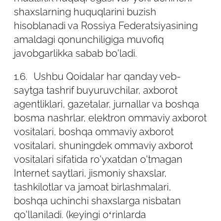
reklama mavjud bo'lgan boshqa dastur);
shaxslarning huquqlarini buzish
hisoblanadi va Rossiya Federatsiyasining
2.4.4. saytga tashrif buyurish vaqti;
amaldagi qonunchiligiga muvofiq
javobgarlikka sabab bo'ladi.
2.4.5. reklama bloki joylashgan sahifaning
manzili;
1.6.
Ushbu Qoidalar har qanday veb-
saytga tashrif buyuruvchilar, axborot
2.4.6. yo'naltiruvchi (oldingi sahifaning
agentliklari, gazetalar, jurnallar va boshqa
manzili).
bosma nashrlar, elektron ommaviy axborot
2.5. Ushbu Siyosat faqat Saytdan
vositalari, boshqa ommaviy axborot
foydalanish jarayonida qayta ishlangan
vositalari, shuningdek ommaviy axborot
ma'lumotlarga nisbatan qo'llaniladi. Sayt
vositalari sifatida ro'yxatdan o'tmagan
ma'muriyati foydalanuvchi Saytda mavjud
Internet saytlari, jismoniy shaxslar,
bo'lgan havolalarni kuzatishi mumkin
tashkilotlar va jamoat birlashmalari,
bo'lgan uchinchi shaxslarning saytlari
boshqa uchinchi shaxslarga nisbatan
tomonidan ma'lumotlarni qayta ishlashni
qo'llaniladi. (keyingi o‘rinlarda