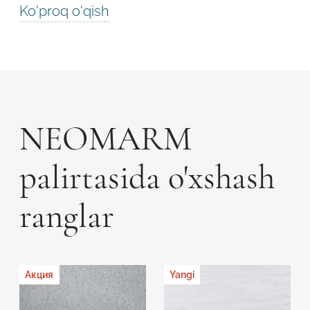
Ko'proq o'qish
NEOMARM
palirtasida o'xshash
ranglar
Акция
Yangi