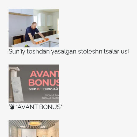
Sun'iy toshdan yasalgan stoleshnitsalar ustidag
💣 *AVANT BONUS*