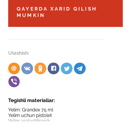
Robot emasligingizni tasdiqlang
QAYERDA XARID QILISH
Robot emasligingizni tasdiqlang
MUMKIN
LOYIHANI YUBORISH
YUBORISH
Ulashish:
Tegishli materiallar:
Yelim: Grandex 75 ml
Yelim uchun pistolet
Yelim aralashtirgich