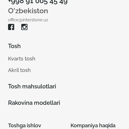
+998 91 005 45 49
O'zbekiston
office@interstone.uz
Tosh
Kvarts tosh
Akril tosh
Tosh mahsulotlari
Rakovina modellari
Toshga ishlov
Kompaniya haqida