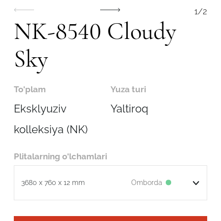
1
/
2
NK-8540 Cloudy
Sky
To'plam
Yuza turi
Eksklyuziv
Yaltiroq
kolleksiya (NK)
Plitalarning o'lchamlari
Robot emasligingizni tasdiqlang
Omborda
3680 x 760 x 12 mm
ARIZANI YUBORISH