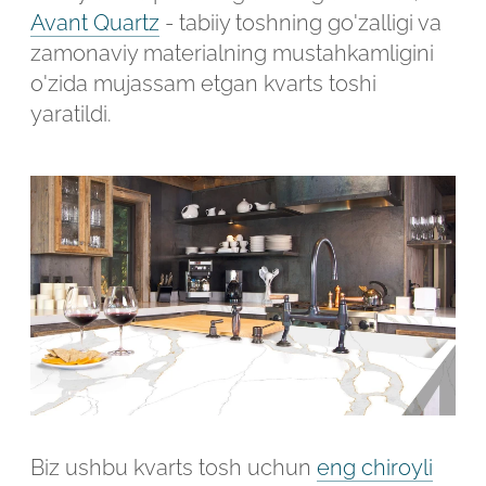
Robot emasligingizni tasdiqlang
Avant Quartz
- tabiiy toshning go'zalligi va
Robot emasligingizni tasdiqlang
zamonaviy materialning mustahkamligini
o'zida mujassam etgan kvarts toshi
LOYIHANI YUBORISH
yaratildi.
YUBORISH
Biz ushbu kvarts tosh uchun
eng chiroyli