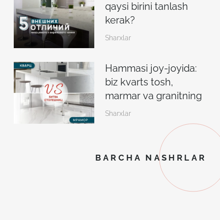
qaysi birini tanlash
kerak?
Sharxlar
Hammasi joy-joyida:
biz kvarts tosh,
marmar va granitning
sifatlarini
Sharxlar
taqqoslaymiz
BARCHA NASHRLAR