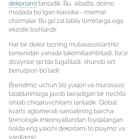
dekorlarni
tanladik. Bu, albatta, doimo
modada bo'lgan klassika - marmar
chizmalar. Bu go'zal tabiiy tomirlarga ega
ekzotik toshlardir.
Har bir dekor bizning mutaxassislarimiz
tomonidan yanada takomillashtiriladi, ba'zi
dizaynlar qo'lda tugatiladi, shunda sirt
benuqson bo'ladi!
Brendimiz uchun biz yuqori va murosasiz
talablarimizga javob beradigan bir nechta
ishlab chiqaruvchilarni tanladik. Global
kvarts aglomerati sanoatining barcha
texnologik imkoniyatlaridan foydalangan
holda eng yaxshi dekorlarni to'playmiz va
yaratamiz.