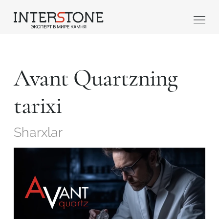
Avant Quartzning
tarixi
Sharxlar
Qaysi sohada faoliyat yuritasiz?
Toshga ishlov
Dizayner
beruvch