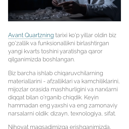
Avant Quartzning
tarixi ko'p yillar oldin biz
go'zallik va funksionallikni birlashtirgan
yangi kvarts toshini yaratishga qaror
qilganimizda boshlangan.
Biz barcha ishlab chiqaruvchilarning
materiallarini - afzalliklari va kamchiliklarini,
mijozlar orasida mashhurligini va narxlarni
diqqat bilan o'rganib chiqdik. Keyin
hammadan eng yaxshi va eng zamonaviy
Robot emasligingizni tasdiqlang
narsalarni oldik: dizayn, texnologiya, sifat.
Nihoyat maqsadimizga erishganimizda,
ARIZANI YUBORISH