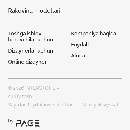
Rakovina modellari
Toshga ishlov
Kompaniya haqida
beruvchilar uchun
Foydali
Dizaynerlar uchun
Aloqa
Online dizayner
© 2026 INTERSTONE –
sun'iy tosh
Saytdan foydalanish shartlari
Maxfiylik siyosati
by