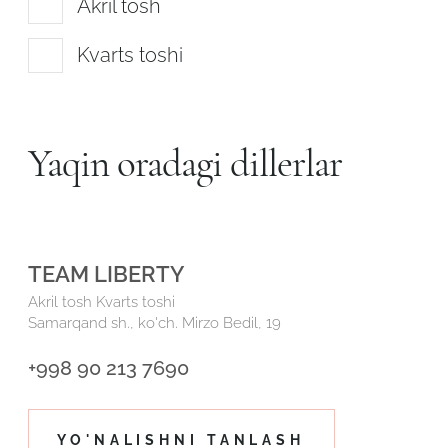
Akril tosh
Robot emasligingizni tasdiqlang
Robot emasligingizni tasdiqlang
Kvarts toshi
LOYIHANI YUBORISH
YUBORISH
Yaqin oradagi dillerlar
TEAM LIBERTY
Akril tosh
Kvarts toshi
Samarqand sh., ko'ch. Mirzo Bedil, 19
+998 90 213 7690
YO'NALISHNI TANLASH