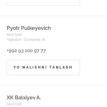
Pyotr Pulkeyevich
Akril tosh
Tojikiston, Dushanbe sh.
+992 93 100 97 77
YO'NALISHNI TANLASH
XK Balxiyev A.
Akril tosh