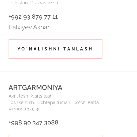
Tojikiston, Dushanbe sh.
+992 93 879 77 11
Balxiyev Akbar
YO'NALISHNI TANLASH
ARTGARMONIYA
Akril tosh
Kvarts toshi
Toshkent sh., Uchtepa tumani, koʻch. Katta
Xirmontepa, 3а
+998 90 347 3088