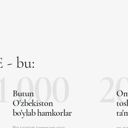
- bu:
1 000
2
Butun
Om
O'zbekiston
tos
bo'ylab hamkorlar
ta'