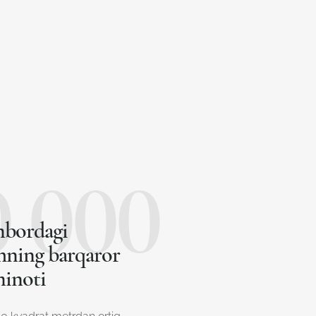
0 000
bordagi
hning barqaror
minoti