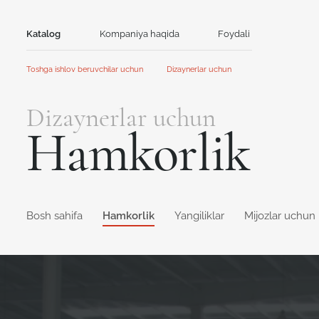
Katalog
Kompaniya haqida
Foydali
Aloqa
Toshga ishlov beruvchilar uchun
Dizaynerlar uchun
Tosh
Bosh sahifa
Bosh sahifa
Dizaynerlar uchun
Hamkorlik
Hamkorlik
Akril tosh
Kvarts tosh
Hamkorlik
Aksiyalar va yangiliklar
Yangiliklar
GRANDEX
Avant Quartz
Qo'llanma
Mijozlar uchun kontent
Kataloglar va taqdimotlar
NEOMARM
Noblle Quartz
Online dizayner
Online dizayner
Bosh sahifa
Hamkorlik
Yangiliklar
Mijozlar uchun