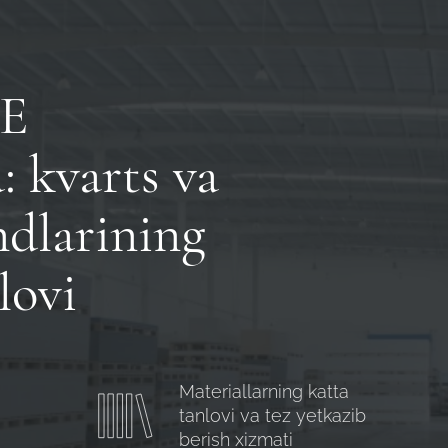
E
: kvarts va
Robot emasligingizni tasdiqlang
ndlarining
ARIZANI YUBORISH
lovi
Robot emasligingizni tasdiqlang
Robot emasligingizni tasdiqlang
YUBORISH
LOYIHANI YUBORISH
Materiallarning katta
tanlovi va tez yetkazib
berish xizmati