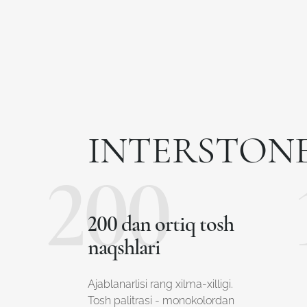
INTERSTONE 
200
200 dan ortiq tosh
naqshlari
Ajablanarlisi rang xilma-xilligi.
Tosh palitrasi - monokolordan