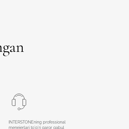
ngan
INTERSTONEning professional
menejerlari to'g'ri qaror qabul