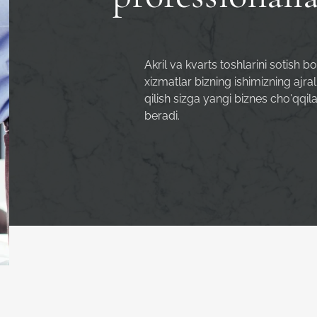
Akril va kvarts toshlarini sotish b
xizmatlar bizning ishimizning ajra
qilish sizga yangi biznes cho'qqi
beradi.