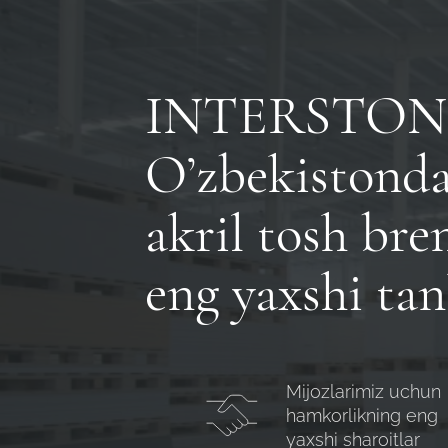
INTERSTON
O’zbekistonda
akril tosh bre
eng yaxshi tan
Mijozlarimiz uchun
hamkorlikning eng
yaxshi sharoitlar