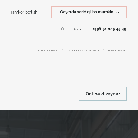
Qayerda xarid qilish mumkin
Hamkor bo'lish
Tosh xarid qilish
+998 91 005 45 49
UZ
Servislar
Mahsulot xarid qilish
BOSH SAHIFA
DIZAYNERLAR UCHUN
HAMKORLIK
Online dizayner
Online dizayner