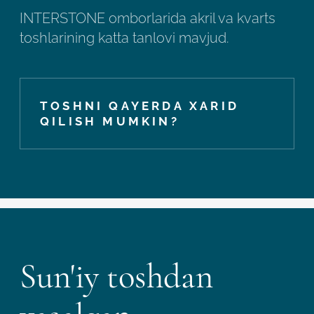
INTERSTONE omborlarida akril va kvarts
toshlarining katta tanlovi mavjud.
TOSHNI QAYERDA XARID
QILISH MUMKIN?
Sun'iy toshdan