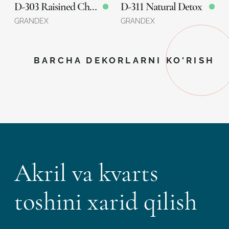
9005 Bourbonnais
D-303 Raisined Chocolate
D-311 Natural Detox
7700 Calacatta Marseille
GRANDEX
Avant Quartz
GRANDEX
Avant Quartz
BARCHA DEKORLARNI KO'RISH
Akril va kvarts
toshini xarid qilish