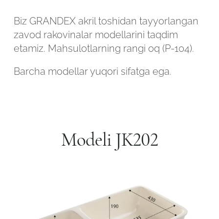
Biz GRANDEX akril toshidan tayyorlangan
zavod rakovinalar modellarini taqdim
etamiz. Mahsulotlarning rangi oq (P-104).
Barcha modellar yuqori sifatga ega.
Modeli JK202
Robot emasligingizni tasdiqlang
ARIZANI YUBORISH