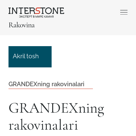
Rakovina
Akril tosh
GRANDEXning rakovinalari
Qaysi sohada faoliyat yuritasiz?
GRANDEXning
Toshga ishlov
Dizayner
beruvch
rakovinalari