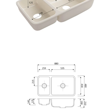
Robot emasligingizni tasdiqlang
Robot emasligingizni tasdiqlang
LOYIHANI YUBORISH
YUBORISH