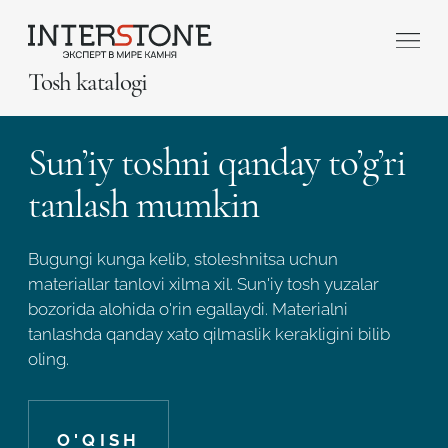
Tosh katalogi
Sun’iy toshni qanday to’g’ri
tanlash mumkin
Bugungi kunga kelib, stoleshnitsa uchun
Qaysi sohada faoliyat yuritasiz?
materiallar tanlovi xilma xil. Sun'iy tosh yuzalar
bozorida alohida o'rin egallaydi. Materialni
tanlashda qanday xato qilmaslik kerakligini bilib
Toshga ishlov
Dizayner
oling.
beruvch
O'QISH