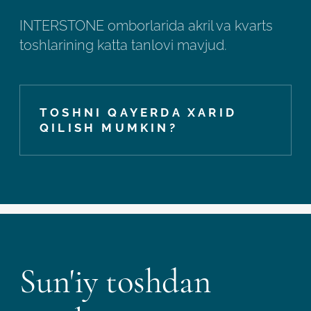
INTERSTONE omborlarida akril va kvarts
toshlarining katta tanlovi mavjud.
TOSHNI QAYERDA XARID
QILISH MUMKIN?
Sun'iy toshdan