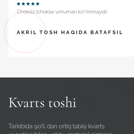
Choksiz (choklar umuman ko’rinmaydi)
AKRIL TOSH HAQIDA BATAFSIL
Kvarts toshi
Tarkibida 90% dan ortiq tabiiy kvarts