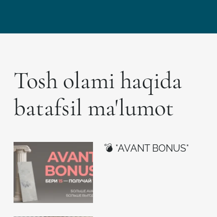
Tosh olami haqida
batafsil ma'lumot
💣 *AVANT BONUS*