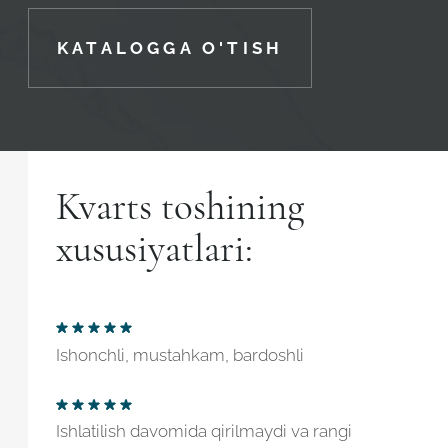
KATALOGGA O'TISH
Kvarts toshining
xususiyatlari:
Ishonchli, mustahkam, bardoshli
Ishlatilish davomida qirilmaydi va rangi