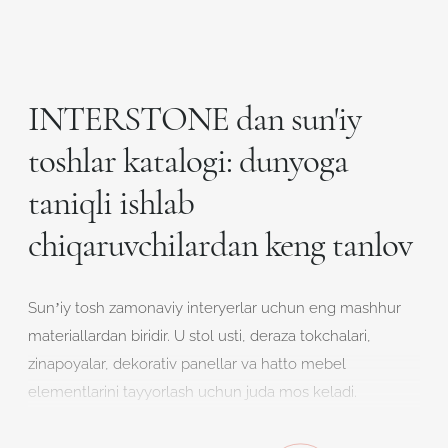
INTERSTONE dan sun'iy
toshlar katalogi: dunyoga
taniqli ishlab
chiqaruvchilardan keng tanlov
Sun’iy tosh zamonaviy interyerlar uchun eng mashhur
materiallardan biridir. U stol usti, deraza tokchalari,
zinapoyalar, dekorativ panellar va hatto mebel
elementlarini tayyorlash uchun juda mos keladi.
Ishonchlilik, gigiyenaga muvofiqlik va jozibali ko’rinish uni
ham turar-joy, ham tijorat binolarida talabgir bo’lishiga