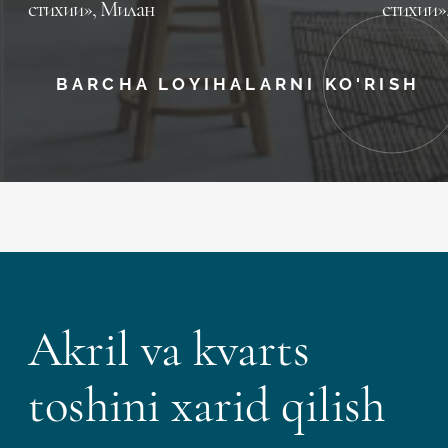
стихии», Милан
стихии»
BARCHA LOYIHALARNI KO'RISH
Akril va kvarts
toshini xarid qilish