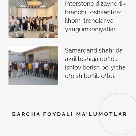
Interstone dizaynerlik
branchi Toshkentda:
ilhom, trendlar va
yangi imkoniyatlar
Samarqand shahrida
akril toshiga qoʼlda
ishlov berish boʼyicha
oʼqish boʼlib oʼtdi.
BARCHA FOYDALI MA'LUMOTLAR