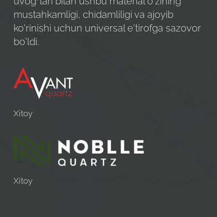
uvog’lari bilan ushbu material o'zining
mustahkamligi, chidamliligi va ajoyib
ko'rinishi uchun universal e'tirofga sazovor
bo'ldi.
Xitoy
Xitoy