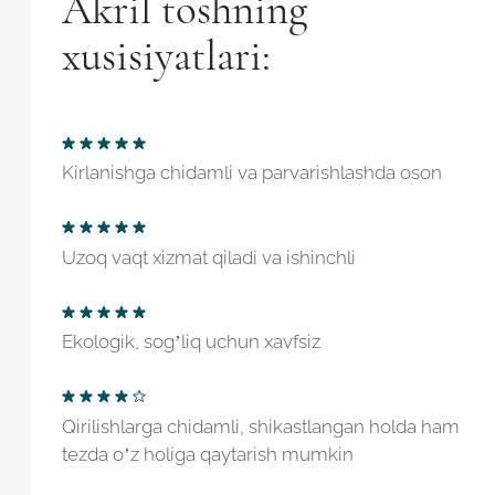
Akril toshning
xusisiyatlari:
Kirlanishga chidamli va parvarishlashda oson
Uzoq vaqt xizmat qiladi va ishinchli
Ekologik, sog’liq uchun xavfsiz
Qirilishlarga chidamli, shikastlangan holda ham
tezda o’z holiga qaytarish mumkin