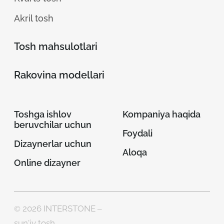
Kvars aglomerati tabiiy kvars parchalari, poliefir
Akril tosh
smolalari va pigmentlardan tayyorlanadi. U yuqori
mustahkamligi, tirnalishga chidamliligi va
Tosh mahsulotlari
issiqlikka bardoshliligi bilan ajralib turadi.
Akril tosh esa alyuminiy trigidrat, akril smolalari va
Rakovina modellari
pigmentlardan iborat. Qayishqoqligi tufayli bu
sun'iy material murakkab va egri shakllarni
Toshga ishlov
Kompaniya haqida
yaratish imkonini beradi, u radiusli yuzalar va
beruvchilar uchun
choksiz biriktirishlar uchun ideal ravishda mos
Foydali
keladi.
Dizaynerlar uchun
Aloqa
Online dizayner
Har bir materialning o’ziga xos afzalliklari bor. Muhim
jihatlar orasida quyidagilarni ajratib ko’rsatish mumkin:
© 2026 INTERSTONE –
sun'iy tosh
Akril teginishda yoqimli va atrof-muhit haroratiga