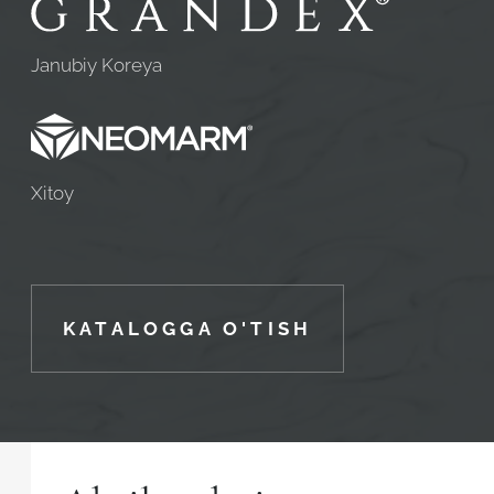
Robot emasligingizni tasdiqlang
Robot emasligingizni tasdiqlang
Janubiy Koreya
LOYIHANI YUBORISH
YUBORISH
Xitoy
KATALOGGA O'TISH