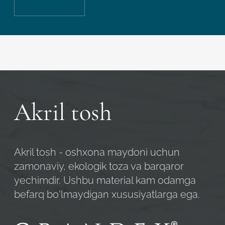
Akril tosh
Akril tosh - oshxona maydoni uchun
zamonaviy, ekologik toza va barqaror
yechimdir. Ushbu material kam odamga
Robot emasligingizni tasdiqlang
befarq bo'lmaydigan xususiyatlarga ega.
ARIZANI YUBORISH