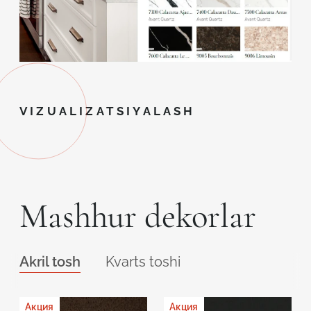
VIZUALIZATSIYALASH
Mashhur dekorlar
Akril tosh
Kvarts toshi
Акция
Акция
Акция
Акция