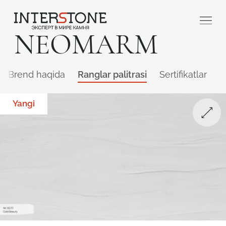
NEOMARM
Brend haqida
Ranglar palitrasi
Sertifikatlar
Q
Yangi
Qaysi sohada faoliyat yuritasiz?
Toshga ishlov
Dizayner
beruvch