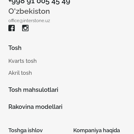
+998 91 005 45 49
O'zbekiston
office@interstone.uz
Tosh
Kvarts tosh
Akril tosh
Tosh mahsulotlari
Rakovina modellari
Toshga ishlov
Kompaniya haqida