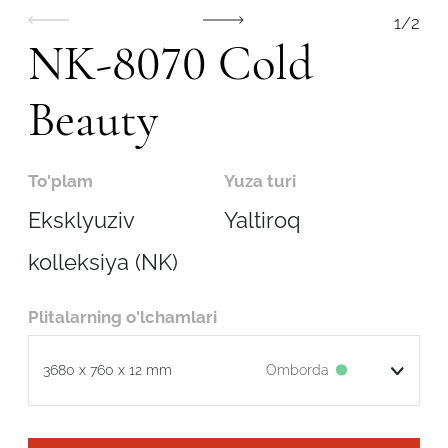
1
/
2
NK-8070 Cold
Beauty
To'plam
Yuza turi
Eksklyuziv
Yaltiroq
kolleksiya (NK)
Plitalarning o'lchamlari
Robot emasligingizni tasdiqlang
Omborda
3680 x 760 x 12 mm
ARIZANI YUBORISH