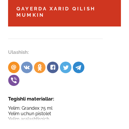
Robot emasligingizni tasdiqlang
QAYERDA XARID QILISH
Robot emasligingizni tasdiqlang
MUMKIN
LOYIHANI YUBORISH
YUBORISH
Ulashish:
Tegishli materiallar:
Yelim: Grandex 75 ml
Yelim uchun pistolet
Yelim aralashtirgich