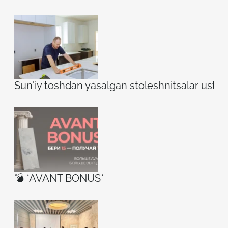
Sun'iy toshdan yasalgan stoleshnitsalar ustidag
💣 *AVANT BONUS*