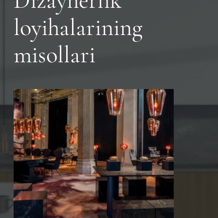
Dizaynerlik
loyihalarining
misollari