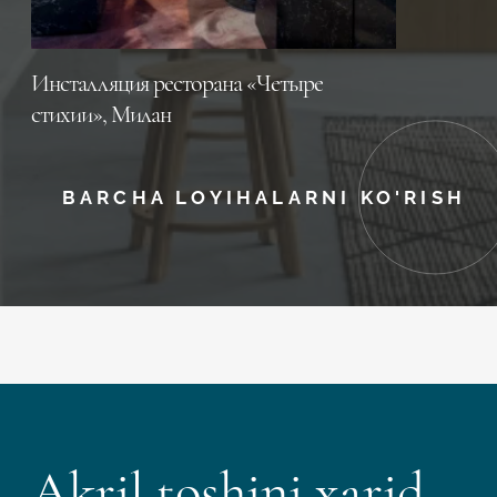
Инсталляция ресторана «Четыре
стихии», Милан
BARCHA LOYIHALARNI KO'RISH
Akril toshini xarid