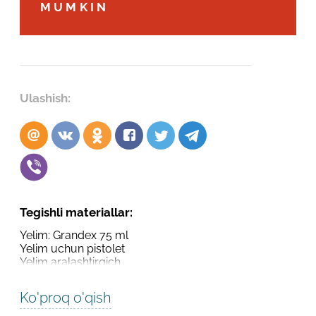
Robot emasligingizni tasdiqlang
MUMKIN
Robot emasligingizni tasdiqlang
LOYIHANI YUBORISH
YUBORISH
Ulashish:
Tegishli materiallar:
Yelim: Grandex 75 ml
Yelim uchun pistolet
Yelim aralashtirgich
Ko'proq o'qish