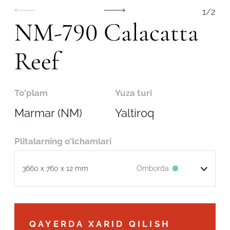
1
/
2
NM-790 Calacatta
Reef
To'plam
Yuza turi
Marmar (NM)
Yaltiroq
Plitalarning o'lchamlari
Omborda
3660 x 760 x 12 mm
Robot emasligingizni tasdiqlang
QAYERDA XARID QILISH
ARIZANI YUBORISH