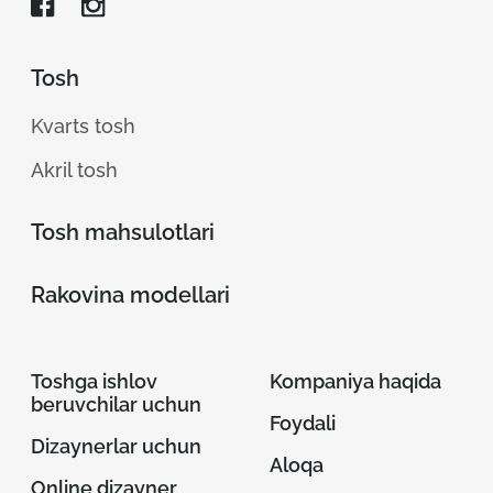
Tosh
Kvarts tosh
Akril tosh
Tosh mahsulotlari
Rakovina modellari
Toshga ishlov
Kompaniya haqida
beruvchilar uchun
Foydali
Dizaynerlar uchun
Aloqa
Online dizayner