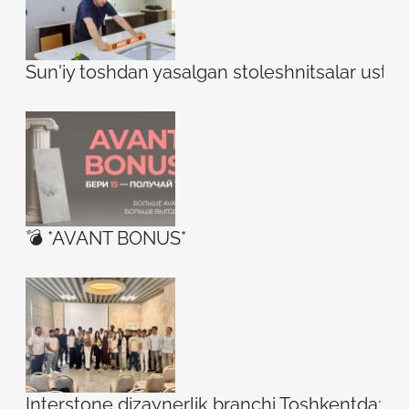
Sun'iy toshdan yasalgan stoleshnitsalar ustidag
💣 *AVANT BONUS*
Interstone dizaynerlik branchi Toshkentda: ilh