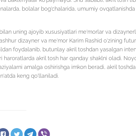
nalarda, bolalar bog'chalarida, umumiy ovqatlanishda
i bilan uning ajoyib xususiyatlari me'morlar va dizayner
shhur dizayner va me'mor Karim Rashid o'zining futuri
ldan foydalanib, butunlay akril toshdan yasalgan inter
 haroratlarda akril tosh har qanday shaklni oladi. Noy
aziyalarni amalga oshirishga imkon beradi, akril toshd
atda keng qo'llaniladi.