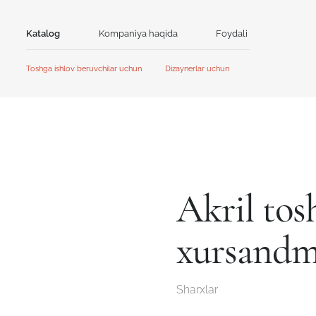
Katalog
Kompaniya haqida
Foydali
Aloqa
Toshga ishlov beruvchilar uchun
Dizaynerlar uchun
Tosh
Bosh sahifa
Bosh sahifa
Hamkorlik
Hamkorlik
Akril tosh
Kvarts tosh
Aksiyalar va yangiliklar
Yangiliklar
GRANDEX
Avant Quartz
Qo'llanma
Mijozlar uchun kontent
Kataloglar va taqdimotlar
NEOMARM
Noblle Quartz
Online dizayner
Akril to
Online dizayner
xursand
Sharxlar