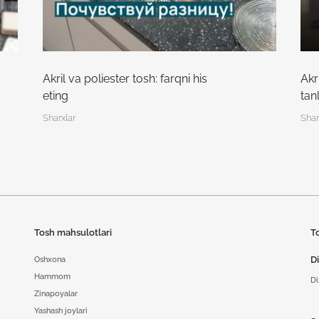
Akril va poliester tosh: farqni his
Akr
eting
tan
Sharxlar
Shar
Tosh mahsulotlari
T
D
Oshxona
Hammom
Di
Zinapoyalar
Yashash joylari