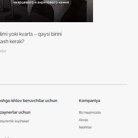
ilmi yoki kvarts – qaysi birini
lash kerak?
xlar
oshga ishlov beruvchilar uchun
Kompaniya
izaynerlar uchun
Biz haqimizda
Aloqa
zaynerlik loyihalari
Nashrlar