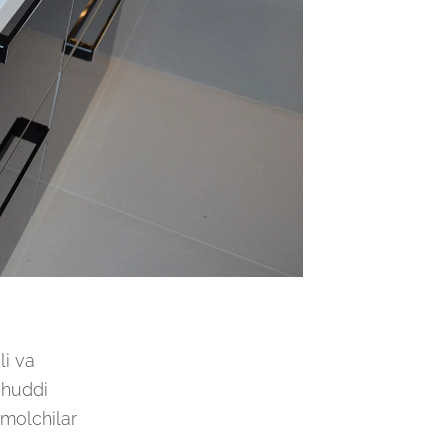
li va
 huddi
’molchilar