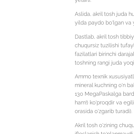
Aslida, akril tosh juda 
yilda paydo bo'lgan va 
Dastlab, akril tosh tibbi
chuqursiz tuzilishi tufay
fazilatlari birinchi dara
toshning rangi juda yoq
Ammo texnik xususiyatlar
mineral kuchning o'n ball
130 MegaPaskalga bardos
ham!) ko'proqdir va egi
orasida o'zgarib turadi).
Akril tosh o'zining chuqu
ifloslanish to'planmaydi