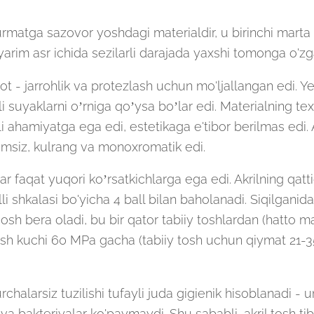
hurmatga sazovor yoshdagi materialdir, u birinchi marta
yarim asr ichida sezilarli darajada yaxshi tomonga o'zg
yot - jarrohlik va protezlash uchun mo'ljallangan edi. Ye
li suyaklarni o’rniga qo’ysa bo’lar edi. Materialning tex
jali ahamiyatga ega edi, estetikaga e'tibor berilmas edi. 
imsiz, kulrang va monoxromatik edi.
 faqat yuqori ko’rsatkichlarga ega edi. Akrilning qatti
i shkalasi bo'yicha 4 ball bilan baholanadi. Siqilganida,
h bera oladi, bu bir qator tabiiy toshlardan (hatto 
lish kuchi 60 MPa gacha (tabiiy tosh uchun qiymat 21-
rchalarsiz tuzilishi tufayli juda gigienik hisoblanadi - 
 va bakteriyalar ko'paymaydi. Shu sababli, akril tosh ti