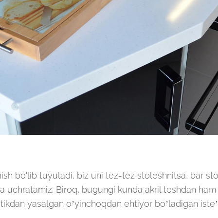
ish bo'lib tuyuladi, biz uni tez-tez stoleshnitsa, bar sto
ida uchratamiz. Biroq, bugungi kunda akril toshdan ham
tikdan yasalgan o’yinchoqdan ehtiyor bo’ladigan iste