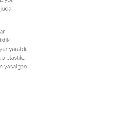
 juda
lar
stik
yer yaratdi.
ob plastika
an yasalgan