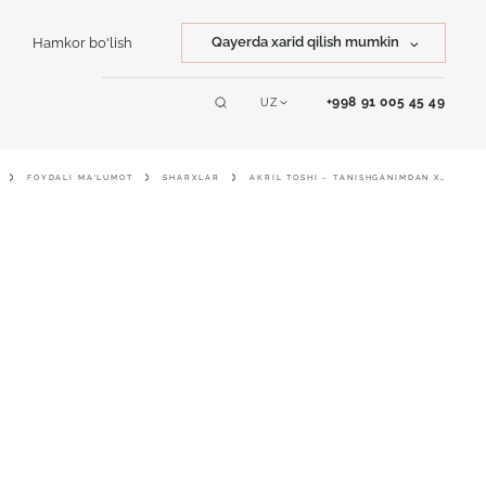
Qayerda xarid qilish mumkin
Hamkor bo'lish
Tosh xarid qilish
+998 91 005 45 49
UZ
Servislar
Mahsulot xarid qilish
FOYDALI MA'LUMOT
SHARXLAR
AKRIL TOSHI – TANISHGANIMDAN XURSANDMAN
Online dizayner