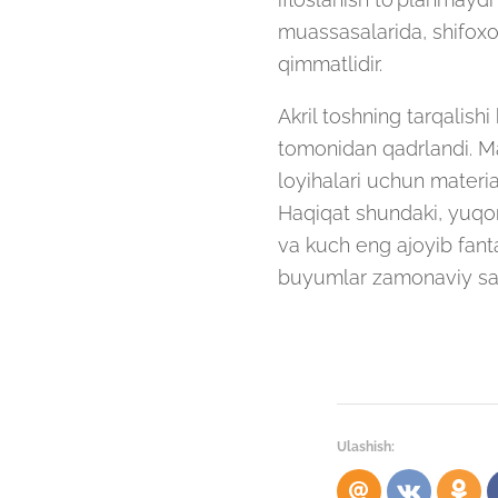
muassasalarida, shifoxo
qimmatlidir.
Akril toshning tarqalish
tomonidan qadrlandi. Ma
loyihalari uchun materia
Haqiqat shundaki, yuqori
va kuch eng ajoyib fant
buyumlar zamonaviy san'
Ulashish: