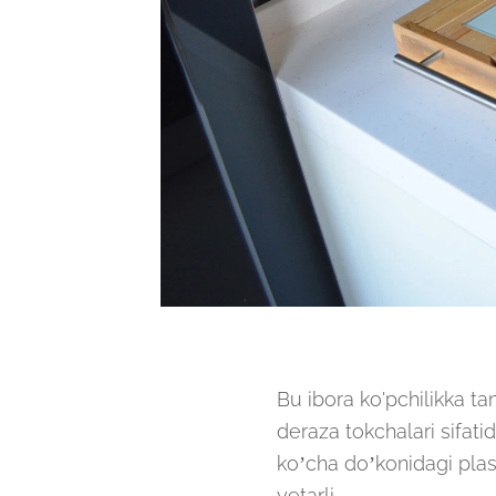
Bu ibora ko'pchilikka tan
deraza tokchalari sifat
ko’cha do’konidagi plas
yetarli.