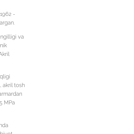
 1962 -
argan.
ngilligi va
nik
Akril
qligi
 akril tosh
marmardan
35 MPa
unda
bbiyot