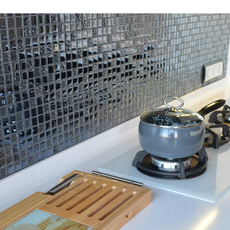
Robot emasligingizni tasdiqlang
ARIZANI YUBORISH
Robot emasligingizni tasdiqlang
Robot emasligingizni tasdiqlang
YUBORISH
LOYIHANI YUBORISH