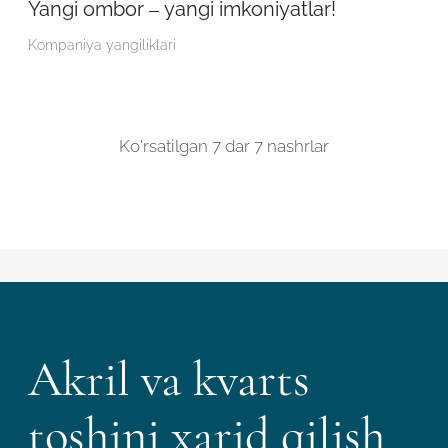
Yangi ombor – yangi imkoniyatlar!
Kompaniya yangiliklari
Ko'rsatilgan
7
dar
7 nashrlar
Akril va kvarts
toshini xarid qilish