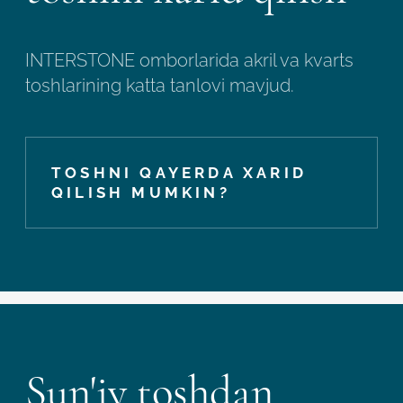
INTERSTONE omborlarida akril va kvarts
toshlarining katta tanlovi mavjud.
TOSHNI QAYERDA XARID
QILISH MUMKIN?
Sun'iy toshdan