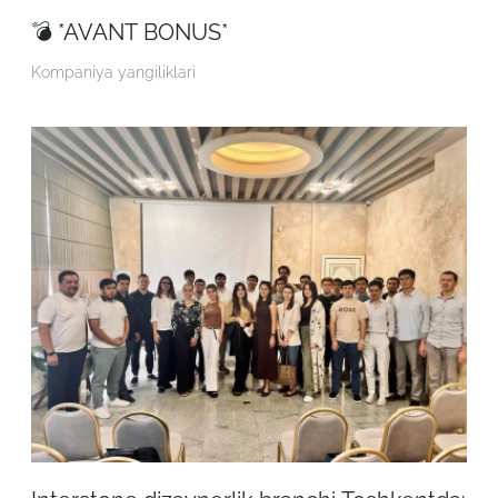
💣 *AVANT BONUS*
Kompaniya yangiliklari
Robot emasligingizni tasdiqlang
ARIZANI YUBORISH