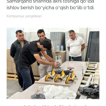
Samarqand shahrida akril toshiga qoʼlda
ishlov berish boʼyicha oʼqish boʼlib oʼtdi.
Kompaniya yangiliklari