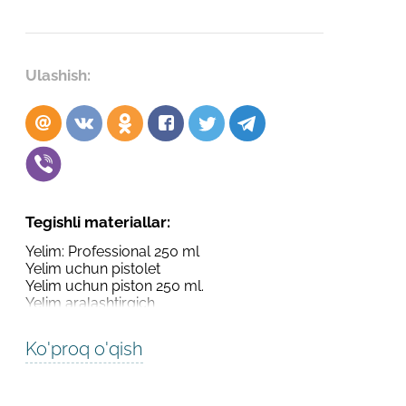
Robot emasligingizni tasdiqlang
Robot emasligingizni tasdiqlang
LOYIHANI YUBORISH
Ulashish:
YUBORISH
Tegishli materiallar:
Yelim: Professional 250 ml
Yelim uchun pistolet
Yelim uchun piston 250 ml.
Yelim aralashtirgich
Ko'proq o'qish