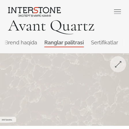
Avant Quartz
Brend haqida
Ranglar palitrasi
Sertifikatlar
Q
Qaysi sohada faoliyat yuritasiz?
Toshga ishlov
Dizayner
beruvch