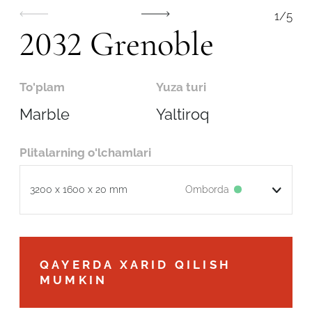
1
/
5
2032 Grenoble
To'plam
Yuza turi
Marble
Yaltiroq
Plitalarning o'lchamlari
Omborda
3200 x 1600 x 20 mm
Robot emasligingizni tasdiqlang
QAYERDA XARID QILISH
MUMKIN
ARIZANI YUBORISH