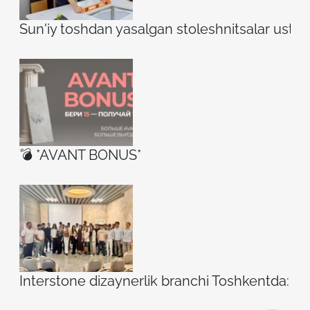
Sun'iy toshdan yasalgan stoleshnitsalar ustidag
💣 *AVANT BONUS*
Interstone dizaynerlik branchi Toshkentda: ilh