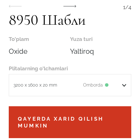
1
/
4
8950 Шабли
To'plam
Yuza turi
Oxide
Yaltiroq
Plitalarning o'lchamlari
Omborda
3200 x 1600 x 20 mm
Robot emasligingizni tasdiqlang
QAYERDA XARID QILISH
MUMKIN
ARIZANI YUBORISH