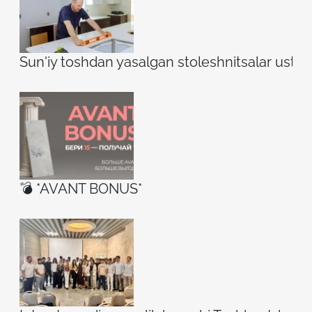
Sun'iy toshdan yasalgan stoleshnitsalar ustidag
💣 *AVANT BONUS*