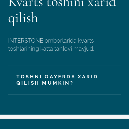
Kvarts toshini xarid
qilish
INTERSTONE omborlarida kvarts
toshlarining katta tanlovi mavjud.
TOSHNI QAYERDA XARID
QILISH MUMKIN?