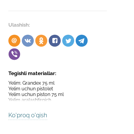
Robot emasligingizni tasdiqlang
Robot emasligingizni tasdiqlang
LOYIHANI YUBORISH
Ulashish:
YUBORISH
Tegishli materiallar:
Yelim: Grandex 75 ml
Yelim uchun pistolet
Yelim uchun piston 75 ml
Yelim aralashtirgich
Ko'proq o'qish