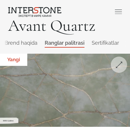
Avant Quartz
Brend haqida
Ranglar palitrasi
Sertifikatlar
Q
Yangi
Qaysi sohada faoliyat yuritasiz?
Toshga ishlov
Dizayner
beruvch