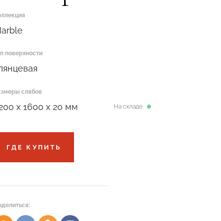
оллекция
arble
ип поверхности
лянцевая
азмеры слябов
200 x 1600 x 20 мм
На складе
ГДЕ КУПИТЬ
оделиться: