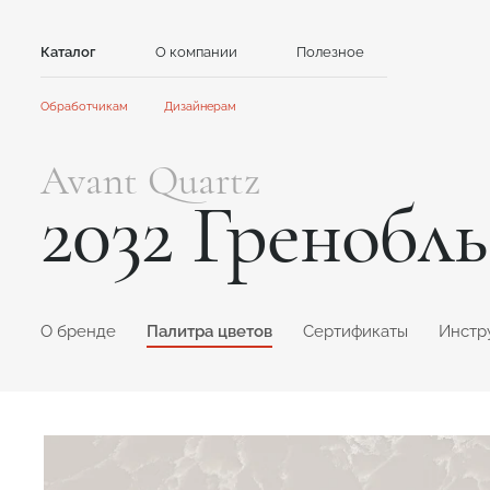
Каталог
О компании
Полезное
Контакты
Обработчикам
Дизайнерам
Камень
Главная
Главная
Avant Quartz
Сотрудничество
Сотрудничество
Акриловый камень
Кварцевый камень
2032 Гренобль
Акции и новости
Новости
GRANDEX
Avant Quartz
Инструкции
Контент для клиентов
Каталоги и презентации
NEOMARM
Noblle Quartz
Online дизайнер
Online дизайнер
O бренде
Палитра цветов
Сертификаты
Инстр