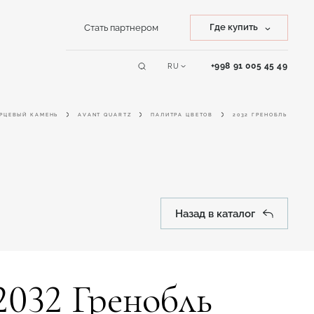
Где купить
Стать партнером
Купить камень
+998 91 005 45 49
RU
Сервисы
Купить изделие
РЦЕВЫЙ КАМЕНЬ
AVANT QUARTZ
ПАЛИТРА ЦВЕТОВ
2032 ГРЕНОБЛЬ
Online дизайнер
Назад в каталог
2032 Гренобль