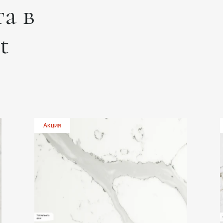
а в
t
Акция