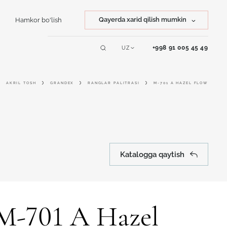
Qayerda xarid qilish mumkin
Hamkor bo'lish
Tosh xarid qilish
+998 91 005 45 49
UZ
Servislar
Mahsulot xarid qilish
AKRIL TOSH
GRANDEX
RANGLAR PALITRASI
M-701 А HAZEL FLOW
Online dizayner
Katalogga qaytish
M-701 А Hazel