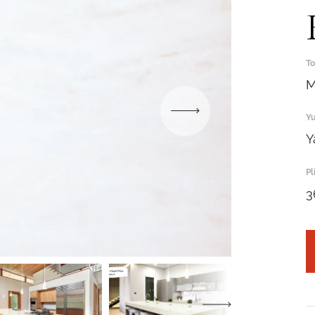
To
M
Yu
Robot emasligingizni tasdiqlang
Y
ARIZANI YUBORISH
Pl
Robot emasligingizni tasdiqlang
3
Robot emasligingizni tasdiqlang
YUBORISH
LOYIHANI YUBORISH