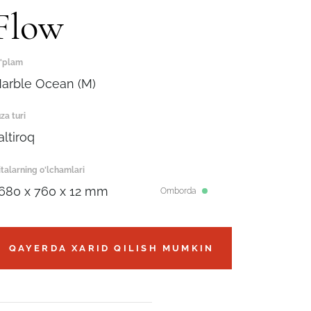
Flow
'plam
arble Ocean (M)
za turi
altiroq
italarning o'lchamlari
680 x 760 x 12 mm
Omborda
QAYERDA XARID QILISH MUMKIN