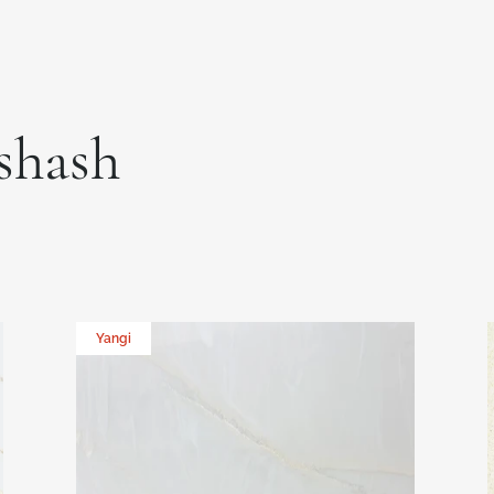
xshash
Yangi