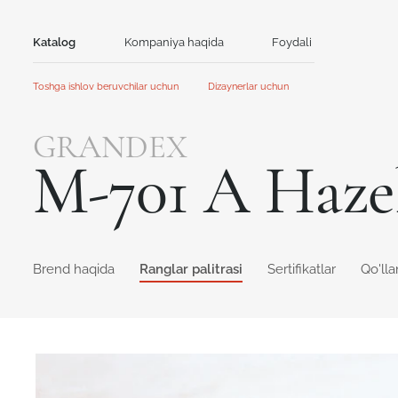
Katalog
Kompaniya haqida
Foydali
Aloqa
Toshga ishlov beruvchilar uchun
Dizaynerlar uchun
Tosh
Bosh sahifa
Bosh sahifa
GRANDEX
Hamkorlik
Hamkorlik
Akril tosh
Kvarts tosh
M-701 А Haze
Aksiyalar va yangiliklar
Yangiliklar
GRANDEX
Avant Quartz
Qo'llanma
Mijozlar uchun kontent
Kataloglar va taqdimotlar
NEOMARM
Noblle Quartz
Online dizayner
Online dizayner
Brend haqida
Ranglar palitrasi
Sertifikatlar
Qo'll