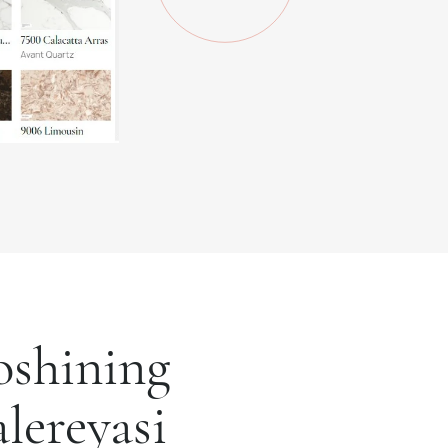
shining
lereyasi