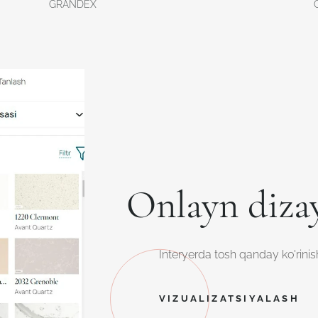
GRANDEX
Onlayn diza
Interyerda tosh qanday ko'rinish
VIZUALIZATSIYALASH