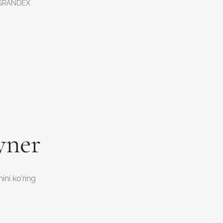
GRANDEX
yner
ini ko'ring