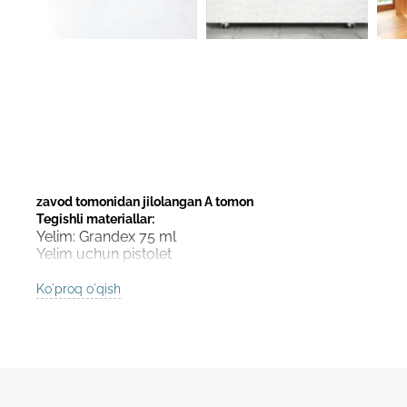
zavod tomonidan jilolangan A tomon
Tegishli materiallar:
Yelim: Grandex 75 ml
Yelim uchun pistolet
Yelim aralashtirgich
Ko'proq o'qish