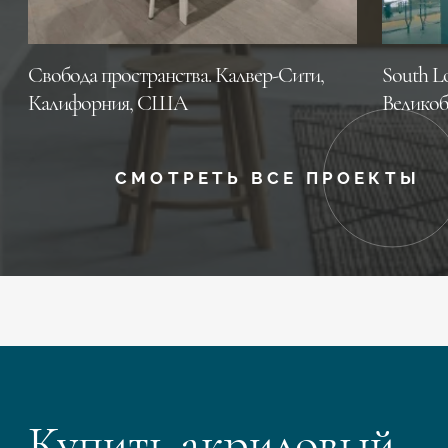
Свобода пространства. Калвер-Сити,
South L
Калифорния, CША
Великоб
СМОТРЕТЬ ВСЕ ПРОЕКТЫ
Купить акриловый