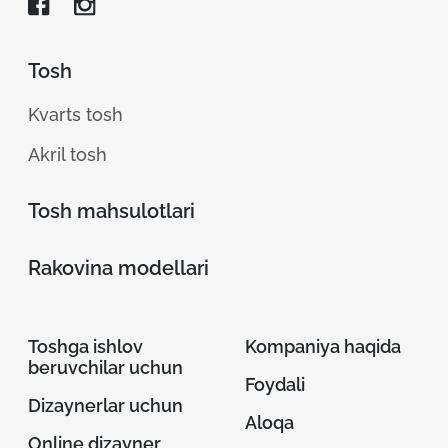
Tosh
Kvarts tosh
Akril tosh
Tosh mahsulotlari
Rakovina modellari
Toshga ishlov
Kompaniya haqida
beruvchilar uchun
Foydali
Dizaynerlar uchun
Aloqa
Online dizayner