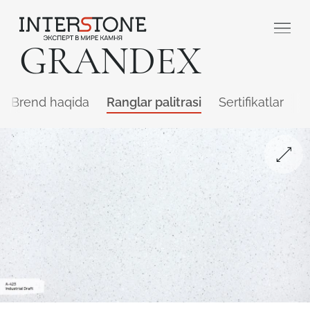
GRANDEX
Brend haqida
Ranglar palitrasi
Sertifikatlar
Q
Qaysi sohada faoliyat yuritasiz?
Toshga ishlov
Dizayner
beruvch