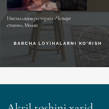
Инсталляция ресторана «Четыре
стихии», Милан
BARCHA LOYIHALARNI KO'RISH
Akril toshini xarid