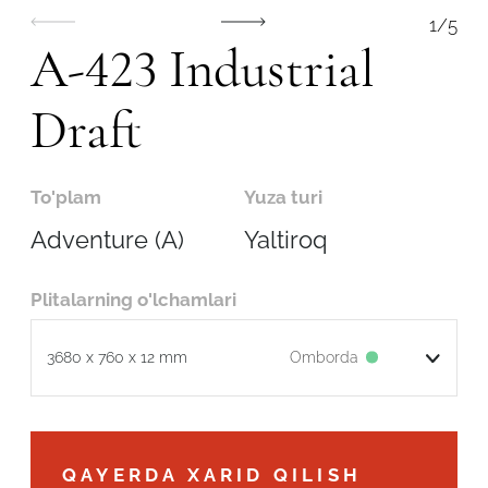
1
/
5
A-423 Industrial
Draft
To'plam
Yuza turi
Adventure (A)
Yaltiroq
Plitalarning o'lchamlari
Omborda
3680 x 760 x 12 mm
Robot emasligingizni tasdiqlang
QAYERDA XARID QILISH
ARIZANI YUBORISH