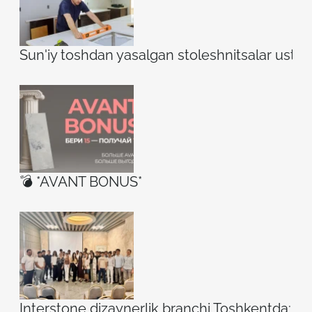
Sun'iy toshdan yasalgan stoleshnitsalar ustidag
💣 *AVANT BONUS*
Interstone dizaynerlik branchi Toshkentda: ilh