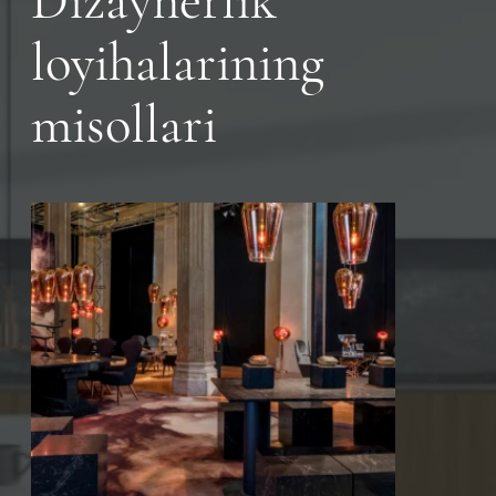
Dizaynerlik
loyihalarining
misollari