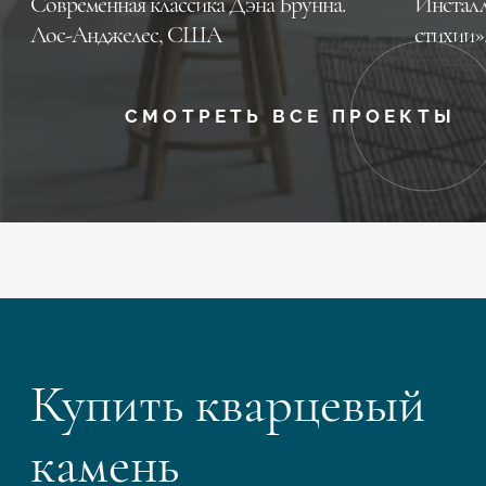
Современная классика Дэна Брунна.
Инсталл
Лос-Анджелес, CША
стихии»
СМОТРЕТЬ ВСЕ ПРОЕКТЫ
Купить кварцевый
камень