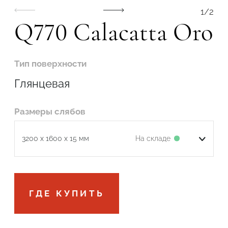
1
/
2
Q770 Calacatta Oro
Тип поверхности
Глянцевая
Размеры слябов
На складе
3200 x 1600 x 15 мм
Подтвердите, что вы не робот
ГДЕ КУПИТЬ
ОТПРАВИТЬ ЗАЯВКУ