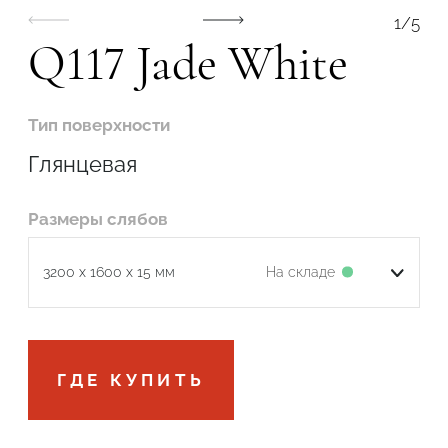
1
/
5
Q117 Jade White
Тип поверхности
Глянцевая
Размеры слябов
На складе
3200 x 1600 x 15 мм
Подтвердите, что вы не робот
ГДЕ КУПИТЬ
ОТПРАВИТЬ ЗАЯВКУ