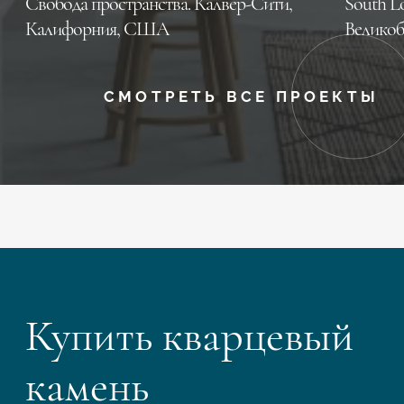
Свобода пространства. Калвер-Сити,
South L
Калифорния, CША
Великоб
СМОТРЕТЬ ВСЕ ПРОЕКТЫ
Купить кварцевый
камень