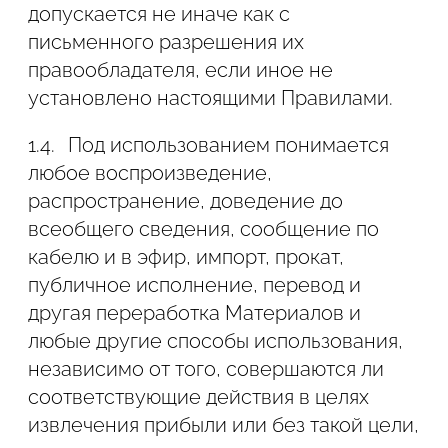
допускается не иначе как с
2.2.3. Номер телефона;
письменного разрешения их
правообладателя, если иное не
2.2.4. Адрес электронной почты;
установлено настоящими Правилами.
2.2.5. Серию и номер паспорта;
1.4.
Под использованием понимается
2.2.6. Дату рождения;
любое воспроизведение,
распространение, доведение до
2.2.7. Адрес места проживания.
всеобщего сведения, сообщение по
кабелю и в эфир, импорт, прокат,
2.3. Администрация сайта защищает
публичное исполнение, перевод и
данные, которые автоматически
другая переработка Материалов и
передаются в процессе просмотра
любые другие способы использования,
рекламных блоков и при посещении
независимо от того, совершаются ли
страниц на сайте Сайта, на которых
соответствующие действия в целях
установлен статистический скрипт
извлечения прибыли или без такой цели,
системы ("пиксель").