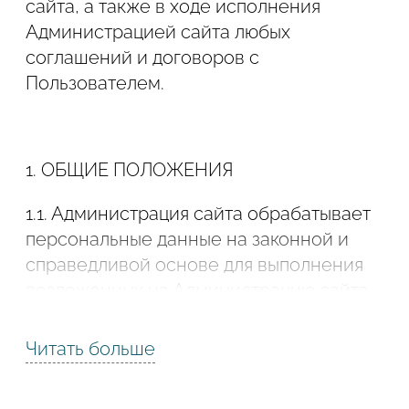
сайта, а также в ходе исполнения
Администрацией сайта любых
Подтвердите, что вы не робот
соглашений и договоров с
Подтвердите, что вы не робот
Пользователем.
ОТПРАВИТЬ ПРОЕКТ
ОТПРАВИТЬ
1. ОБЩИЕ ПОЛОЖЕНИЯ
1.1. Администрация сайта обрабатывает
персональные данные на законной и
справедливой основе для выполнения
возложенных на Администрацию сайта
законодательством функций,
полномочий и обязанностей,
Читать больше
осуществления прав и законных
интересов Администрации сайта и