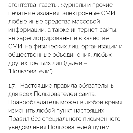
агентства, газеты, журналы и прочие
печатные издания, электронные СМИ,
2.4.4. время посещения сайта;
любые иные средства массовой
2.4.5. адрес страницы, на которой
информации, а также интернет-сайты,
располагается рекламный блок;
не зарегистрированные в качестве
СМИ, на физических лиц, организации и
2.4.6. реферер (адрес предыдущей
общественные объединения, любых
страницы).
других третьих лиц (далее –
"Пользователи").
2.5. Настоящая Политика применима
только к информации, обрабатываемой
1.7.
Настоящие правила обязательны
в ходе использования Сайта.
для всех Пользователей сайта.
Администрация сайта не контролирует
Правообладатель может в любое время
и не несет ответственность за
изменить любой пункт настоящих
обработку информации сайтами и
Правил без специального письменного
Сайтами третьих лиц, на которые
уведомления Пользователей путем
Пользователь может перейти по