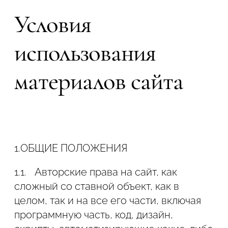
Пользователей.
Условия
1.2. Использование Сайта, а также его
использования
отдельных функций означает
безоговорочное согласие Пользователя
материалов сайта
с настоящей Политикой и указанными в
ней условиями обработки его
персональных данных. В случае
несогласия с этими условиями
Пользователь должен воздержаться от
использования Сайта.
1.
ОБЩИЕ ПОЛОЖЕНИЯ
1.1.
Авторские права на сайт, как
сложный со ставной объект, как в
2. ОБРАБОТКА И
целом, так и на все его части, включая
КОНФИДЕНЦИАЛЬНОСТЬ
программную часть, код, дизайн,
ПЕРСОНАЛЬНЫХ ДАННЫХ