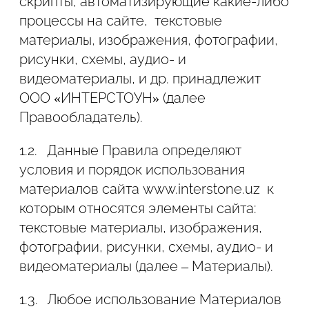
скрипты, автоматизирующие какие-либо
ПОЛЬЗОВАТЕЛЯ
процессы на сайте, текстовые
материалы, изображения, фотографии,
2.1. Настоящая Политика устанавливает
рисунки, схемы, аудио- и
обязательства Администрации сайта по
видеоматериалы, и др. принадлежит
неразглашению и обеспечению режима
ООО «ИНТЕРСТОУН» (далее
защиты конфиденциальности
Правообладатель).
персональных данных, которые
Пользователь предоставляет при
1.2.
Данные Правила определяют
использовании Сайта.
условия и порядок использования
материалов сайта www.interstone.uz к
2.2. Категории персональных данных,
которым относятся элементы сайта:
которые Администрация сайта может
текстовые материалы, изображения,
собирать с Пользователей:
фотографии, рисунки, схемы, аудио- и
2.2.1. ФИО;
видеоматериалы (далее – Материалы).
2.2.2. Название организации;
1.3.
Любое использование Материалов