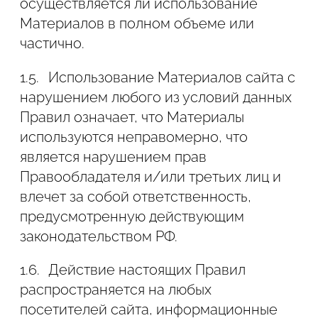
осуществляется ли использование
2.4. Защита данных, автоматически
Материалов в полном объеме или
передаваемых при просмотре
частично.
рекламных блоков и посещении страниц
1.5.
Использование Материалов сайта с
с установленными на них
нарушением любого из условий данных
статистическими скриптами системы
Правил означает, что Материалы
(пикселями) осуществляется
используются неправомерно, что
Администрацией сайта.
является нарушением прав
Вот перечень этих данных:
Правообладателя и/или третьих лиц и
влечет за собой ответственность,
2.4.1. IP-адрес;
предусмотренную действующим
законодательством РФ.
2.4.2. сведения из cookies;
1.6.
Действие настоящих Правил
2.4.3. сведения о браузере (либо другой
распространяется на любых
программе, через которую становится
посетителей сайта, информационные
доступен показ рекламы);