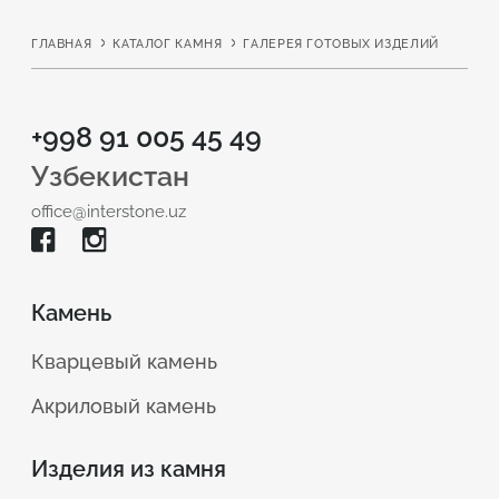
качественная кухонная столешница из
ГЛАВНАЯ
КАТАЛОГ КАМНЯ
ГАЛЕРЕЯ ГОТОВЫХ ИЗДЕЛИЙ
искусственного камня, цена в Ташкент играет
вторичную роль. В первую очередь важно качество, и
найти его вы можете в Interstone.
+998 91 005 45 49
Узбекистан
Что такое искусственный
office@interstone.uz
камень?
Камень
Кварцевый камень
Акриловый камень
Изделия из камня