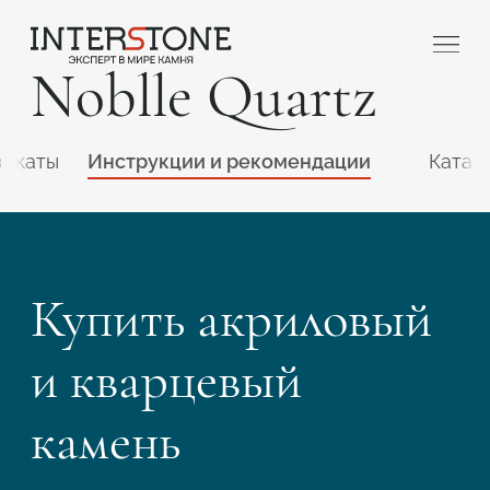
Noblle Quartz
фикаты
Инструкции и рекомендации
Катал
Купить акриловый
Ваша сфера деятельности
и кварцевый
Обработчик
Дизайнер
камень