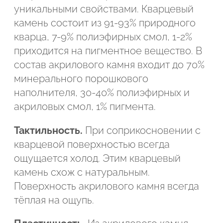
уникальными свойствами. Кварцевый
Подтвердите, что вы не робот
камень состоит из 91-93% природного
Подтвердите, что вы не робот
кварца, 7-9% полиэфирных смол, 1-2%
приходится на пигментное вещество. В
ОТПРАВИТЬ ПРОЕКТ
состав акрилового камня входит до 70%
ОТПРАВИТЬ
минерального порошкового
наполнителя, 30-40% полиэфирных и
акриловых смол, 1% пигмента.
Тактильность.
При соприкосновении с
кварцевой поверхностью всегда
ощущается холод. Этим кварцевый
камень схож с натуральным.
Поверхность акрилового камня всегда
тёплая на ощупь.