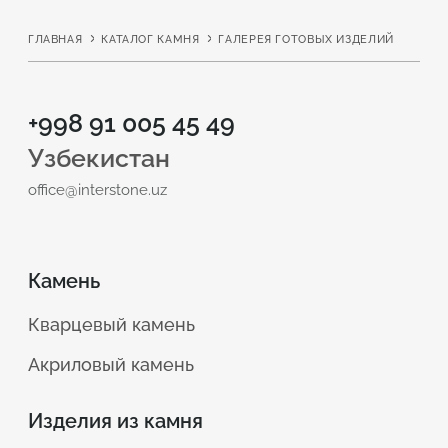
характеристиками и долговечностью, но имеют
существенные различия, которые необходимо
ГЛАВНАЯ
КАТАЛОГ КАМНЯ
ГАЛЕРЕЯ ГОТОВЫХ ИЗДЕЛИЙ
учитывать при выборе раковины.
+998 91 005 45 49
Что такое искусственный
Узбекистан
камень: кварц и акрил
office@interstone.uz
Камень
Кварцевый камень
Акриловый камень
Изделия из камня