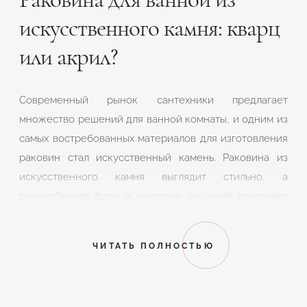
искусственного камня: кварц
или акрил?
Современный рынок сантехники предлагает
множество решений для ванной комнаты, и одним из
самых востребованных материалов для изготовления
раковин стал искусственный камень. Раковина из
искусственного камня выглядит стильно, а
разнообразие форм и цветовых решений позволяет
вписать ее буквально в любой интерьер. Среди всего
разнообразия композитных материалов особое
ЧИТАТЬ ПОЛНОСТЬЮ
внимание заслуживают кварцевый агломерат и литой
акриловый камень. Оба вида искусственного камня
отличаются высокой эстетикой, эксплуатационными