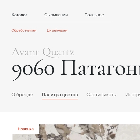
Каталог
О компании
Полезное
Контакты
Обработчикам
Дизайнерам
Камень
Главная
Главная
Avant Quartz
Сотрудничество
Сотрудничество
Акриловый камень
Кварцевый камень
9060 Патаго
Акции и новости
Новости
GRANDEX
Avant Quartz
Инструкции
Контент для клиентов
Каталоги и презентации
NEOMARM
Noblle Quartz
Online дизайнер
Online дизайнер
O бренде
Палитра цветов
Сертификаты
Инстр
Новинка