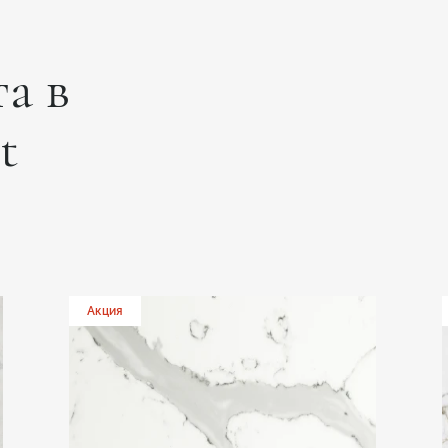
а в
t
Акция