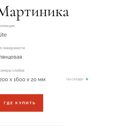
Мартиника
оллекция
lite
ип поверхности
лянцевая
азмеры слябов
200 x 1600 x 20 мм
На складе
ГДЕ КУПИТЬ