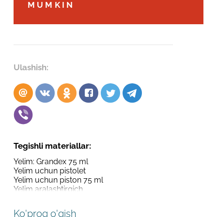
Robot emasligingizni tasdiqlang
MUMKIN
Robot emasligingizni tasdiqlang
LOYIHANI YUBORISH
YUBORISH
Ulashish:
Tegishli materiallar:
Yelim: Grandex 75 ml
Yelim uchun pistolet
Yelim uchun piston 75 ml
Yelim aralashtirgich
Ko'proq o'qish