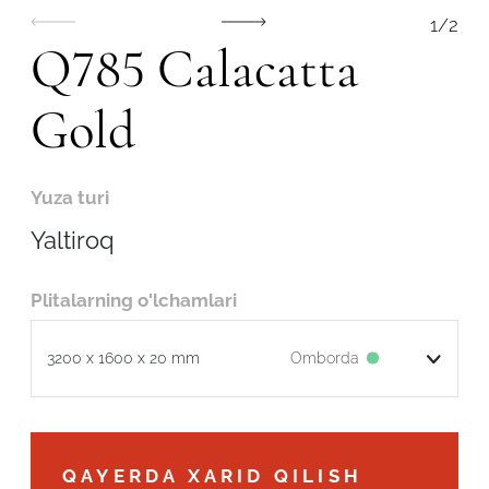
1
/
2
Q785 Calacatta
Gold
Yuza turi
Yaltiroq
Plitalarning o'lchamlari
Omborda
3200 x 1600 x 20 mm
Robot emasligingizni tasdiqlang
Omborda
3200 x 1600 x 15 mm
QAYERDA XARID QILISH
ARIZANI YUBORISH