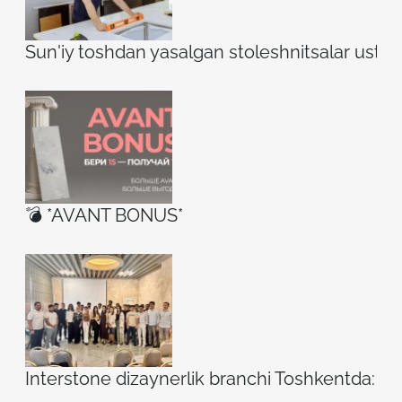
Sun'iy toshdan yasalgan stoleshnitsalar ustidag
💣 *AVANT BONUS*
Interstone dizaynerlik branchi Toshkentda: ilh