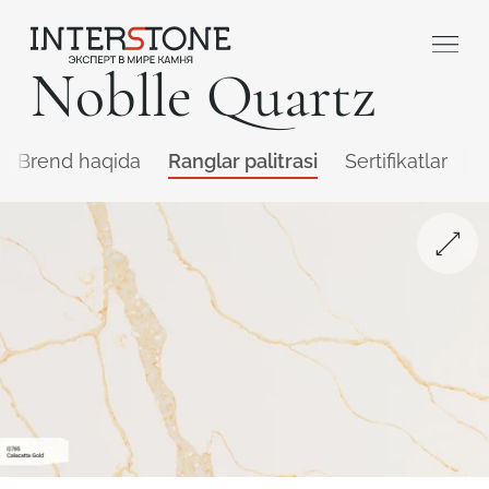
Noblle Quartz
Brend haqida
Ranglar palitrasi
Sertifikatlar
Q
Qaysi sohada faoliyat yuritasiz?
Toshga ishlov
Dizayner
beruvch