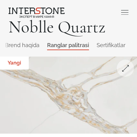
Noblle Quartz
Brend haqida
Ranglar palitrasi
Sertifikatlar
Q
Yangi
Qaysi sohada faoliyat yuritasiz?
Toshga ishlov
Dizayner
beruvch