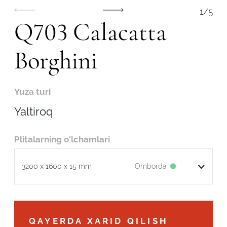
1
/
5
Q703 Calacatta
Borghini
Yuza turi
Yaltiroq
Plitalarning o'lchamlari
Omborda
3200 x 1600 x 15 mm
Robot emasligingizni tasdiqlang
QAYERDA XARID QILISH
ARIZANI YUBORISH