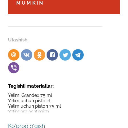
Robot emasligingizni tasdiqlang
MUMKIN
Robot emasligingizni tasdiqlang
LOYIHANI YUBORISH
YUBORISH
Ulashish:
Tegishli materiallar:
Yelim: Grandex 75 ml
Yelim uchun pistolet
Yelim uchun piston 75 ml
Yelim aralashtirgich
Ko'proq o'qish