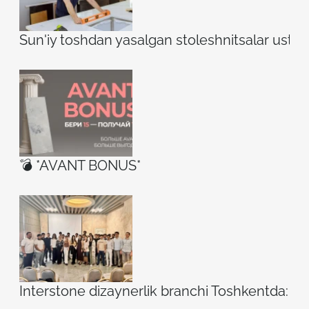
Sun'iy toshdan yasalgan stoleshnitsalar ustidag
💣 *AVANT BONUS*
Interstone dizaynerlik branchi Toshkentda: ilh