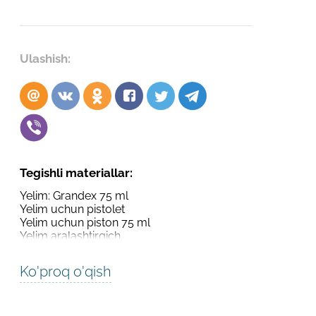
Robot emasligingizni tasdiqlang
Robot emasligingizni tasdiqlang
LOYIHANI YUBORISH
Ulashish:
YUBORISH
Tegishli materiallar:
Yelim: Grandex 75 ml
Yelim uchun pistolet
Yelim uchun piston 75 ml
Yelim aralashtirgich
Ko'proq o'qish