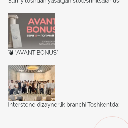
Sun'iy toshdan yasalgan stoleshnitsalar ustidag
💣 *AVANT BONUS*
Interstone dizaynerlik branchi Toshkentda: ilh