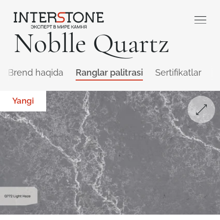
Noblle Quartz
Brend haqida
Ranglar palitrasi
Sertifikatlar
Q
Yangi
Qaysi sohada faoliyat yuritasiz?
Toshga ishlov
Dizayner
beruvch