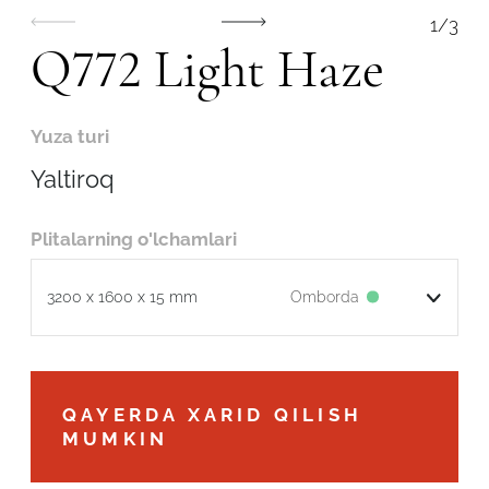
1
/
3
Q772 Light Haze
Yuza turi
Yaltiroq
Plitalarning o'lchamlari
Omborda
3200 x 1600 x 15 mm
Robot emasligingizni tasdiqlang
QAYERDA XARID QILISH
MUMKIN
ARIZANI YUBORISH