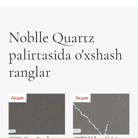
Noblle Quartz
palirtasida o'xshash
ranglar
Акция
Акция