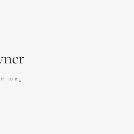
yner
ini ko'ring