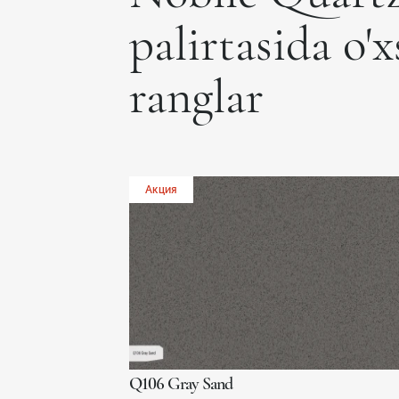
palirtasida o'
ranglar
Акция
Q106 Gray Sand