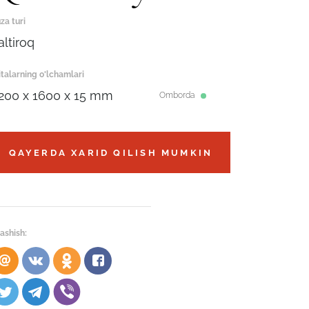
za turi
altiroq
italarning o'lchamlari
200 x 1600 x 15 mm
Omborda
QAYERDA XARID QILISH MUMKIN
ashish: