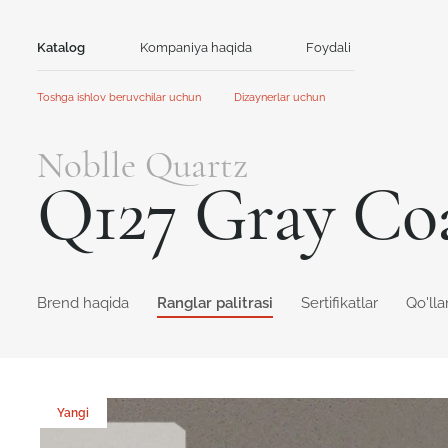
Katalog
Kompaniya haqida
Foydali
Aloqa
Toshga ishlov beruvchilar uchun
Dizaynerlar uchun
Tosh
Bosh sahifa
Bosh sahifa
Noblle Quartz
Hamkorlik
Hamkorlik
Akril tosh
Kvarts tosh
Q127 Gray Co
Aksiyalar va yangiliklar
Yangiliklar
GRANDEX
Avant Quartz
Qo'llanma
Mijozlar uchun kontent
Kataloglar va taqdimotlar
NEOMARM
Noblle Quartz
Online dizayner
Online dizayner
Brend haqida
Ranglar palitrasi
Sertifikatlar
Qo'll
Yangi