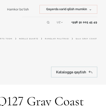
Qayerda xarid qilish mumkin
Hamkor bo'lish
Tosh xarid qilish
+998 91 005 45 49
UZ
Servislar
Mahsulot xarid qilish
RTS TOSHI
NOBLLE QUARTZ
RANGLAR PALITRASI
Q127 GRAY COAST
Online dizayner
Katalogga qaytish
Q127 Gray Coast