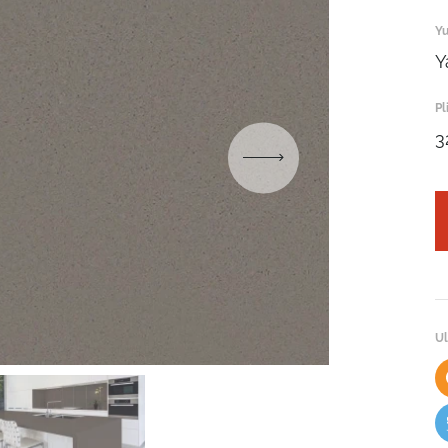
Yu
Y
Pl
3
Robot emasligingizni tasdiqlang
ARIZANI YUBORISH
Robot emasligingizni tasdiqlang
Robot emasligingizni tasdiqlang
YUBORISH
Ul
LOYIHANI YUBORISH