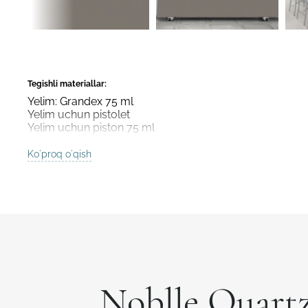
Tegishli materiallar:
Yelim: Grandex 75 ml
Yelim uchun pistolet
Yelim uchun piston 75 ml
Yelim aralashtirgich
Ko'proq o'qish
Noblle Quart