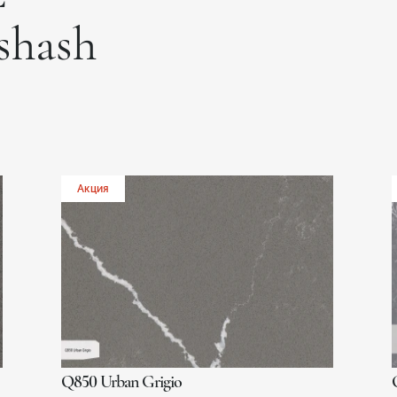
xshash
Акция
Q850 Urban Grigio