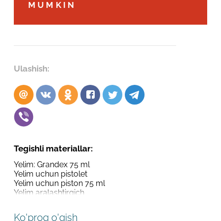
Robot emasligingizni tasdiqlang
MUMKIN
Robot emasligingizni tasdiqlang
LOYIHANI YUBORISH
YUBORISH
Ulashish:
Tegishli materiallar:
Yelim: Grandex 75 ml
Yelim uchun pistolet
Yelim uchun piston 75 ml
Yelim aralashtirgich
Ko'proq o'qish