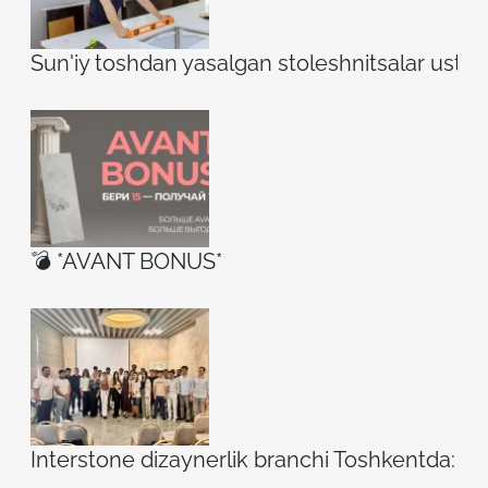
Sun'iy toshdan yasalgan stoleshnitsalar ustidag
💣 *AVANT BONUS*
Interstone dizaynerlik branchi Toshkentda: ilh