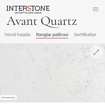
Avant Quartz
Brend haqida
Ranglar palitrasi
Sertifikatlar
Q
Qaysi sohada faoliyat yuritasiz?
Toshga ishlov
Dizayner
beruvch