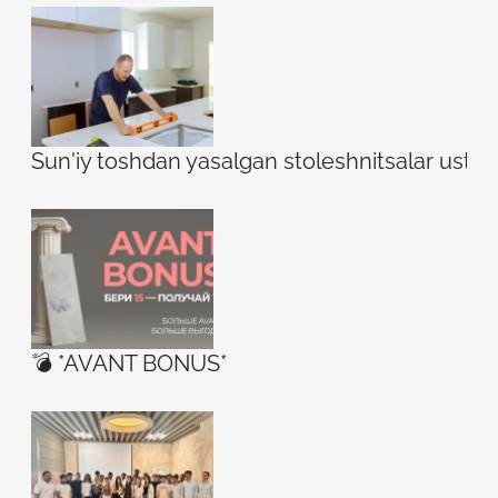
Sun'iy toshdan yasalgan stoleshnitsalar ustidag
💣 *AVANT BONUS*