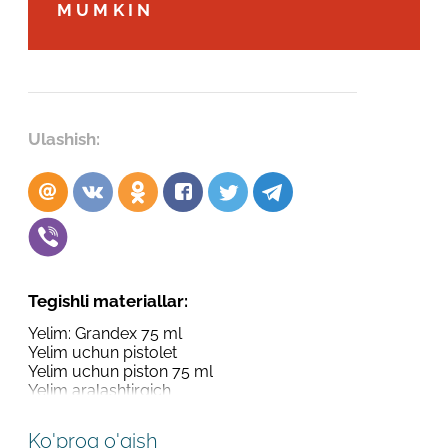
Robot emasligingizni tasdiqlang
MUMKIN
Robot emasligingizni tasdiqlang
LOYIHANI YUBORISH
YUBORISH
Ulashish:
Tegishli materiallar:
Yelim: Grandex 75 ml
Yelim uchun pistolet
Yelim uchun piston 75 ml
Yelim aralashtirgich
Ko'proq o'qish