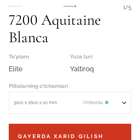
1
/
5
7200 Aquitaine
Blanca
To'plam
Yuza turi
Elite
Yaltiroq
Plitalarning o'lchamlari
Omborda
3200 x 1600 x 20 mm
Robot emasligingizni tasdiqlang
QAYERDA XARID QILISH
ARIZANI YUBORISH