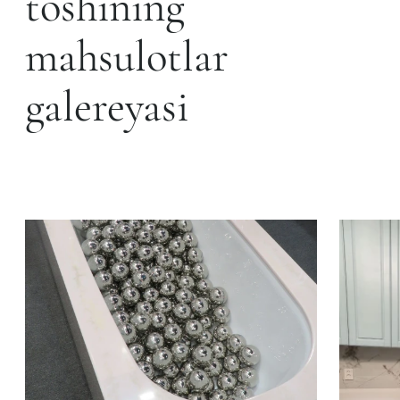
toshining
mahsulotlar
galereyasi