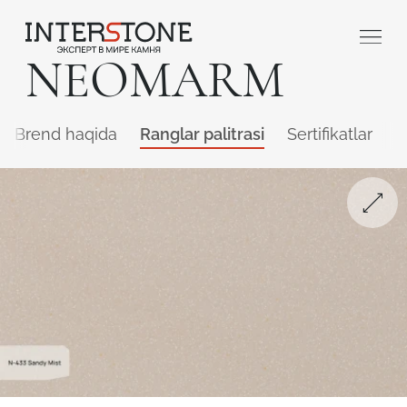
NEOMARM
Brend haqida
Ranglar palitrasi
Sertifikatlar
Q
Qaysi sohada faoliyat yuritasiz?
Toshga ishlov
Dizayner
beruvch