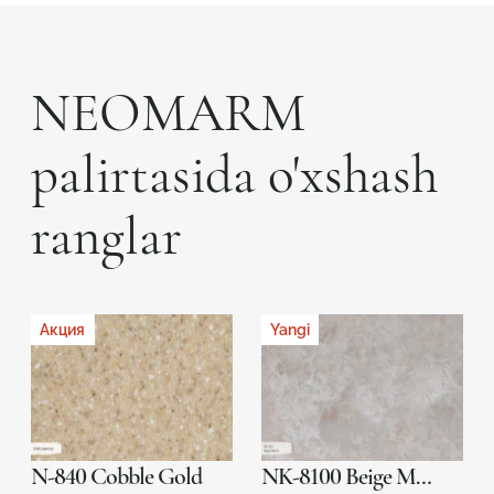
NEOMARM
palirtasida o'xshash
ranglar
Акция
Yangi
N-840 Cobble Gold
NK-8100 Beige Melody