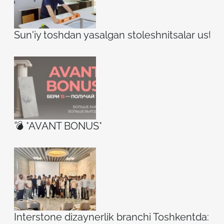
Sun'iy toshdan yasalgan stoleshnitsalar ustidag
💣 *AVANT BONUS*
Interstone dizaynerlik branchi Toshkentda: ilh