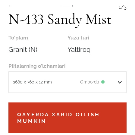
1
/
3
N-433 Sandy Mist
To'plam
Yuza turi
Granit (N)
Yaltiroq
Plitalarning o'lchamlari
Omborda
3680 x 760 x 12 mm
Robot emasligingizni tasdiqlang
QAYERDA XARID QILISH
MUMKIN
ARIZANI YUBORISH