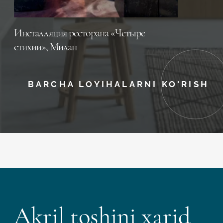
Инсталляция ресторана «Четыре
стихии», Милан
BARCHA LOYIHALARNI KO'RISH
Akril toshini xarid