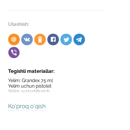
Robot emasligingizni tasdiqlang
Robot emasligingizni tasdiqlang
LOYIHANI YUBORISH
Ulashish:
YUBORISH
Tegishli materiallar:
Yelim: Grandex 75 ml
Yelim uchun pistolet
Yelim aralashtirgich
Ko'proq o'qish