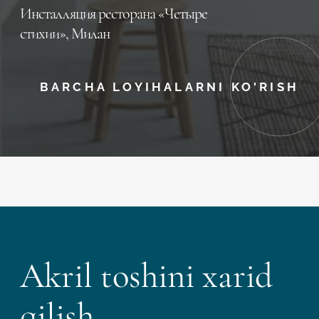
Инсталляция ресторана «Четыре
стихии», Милан
BARCHA LOYIHALARNI KO'RISH
Akril toshini xarid
qilish