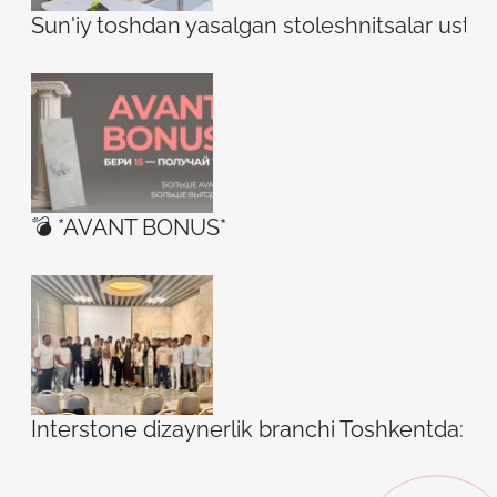
Sun'iy toshdan yasalgan stoleshnitsalar ustidag
💣 *AVANT BONUS*
Interstone dizaynerlik branchi Toshkentda: ilh