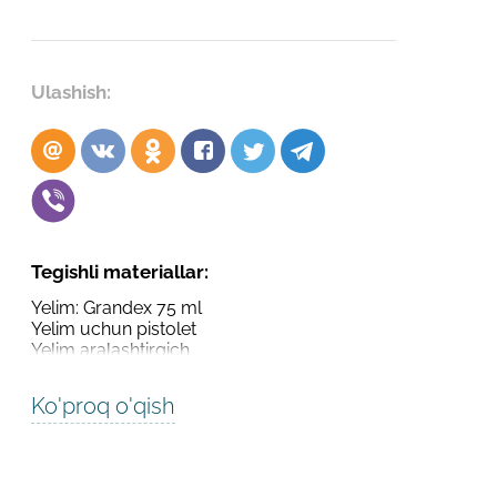
Robot emasligingizni tasdiqlang
Robot emasligingizni tasdiqlang
LOYIHANI YUBORISH
Ulashish:
YUBORISH
Tegishli materiallar:
Yelim: Grandex 75 ml
Yelim uchun pistolet
Yelim aralashtirgich
Ko'proq o'qish