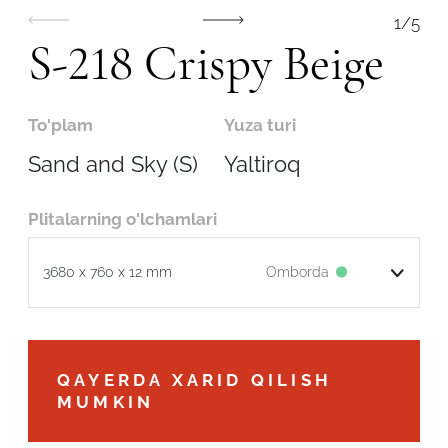
1
/
5
S-218 Crispy Beige
To'plam
Yuza turi
Sand and Sky (S)
Yaltiroq
Plitalarning o'lchamlari
Omborda
3680 x 760 x 12 mm
Robot emasligingizni tasdiqlang
QAYERDA XARID QILISH
MUMKIN
ARIZANI YUBORISH