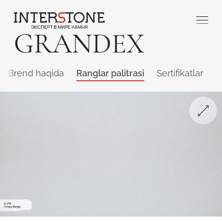
GRANDEX
Brend haqida
Ranglar palitrasi
Sertifikatlar
Q
Qaysi sohada faoliyat yuritasiz?
Toshga ishlov
Dizayner
beruvch