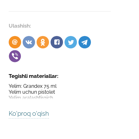
Robot emasligingizni tasdiqlang
Robot emasligingizni tasdiqlang
LOYIHANI YUBORISH
Ulashish:
YUBORISH
Tegishli materiallar:
Yelim: Grandex 75 ml
Yelim uchun pistolet
Yelim aralashtirgich
Ko'proq o'qish