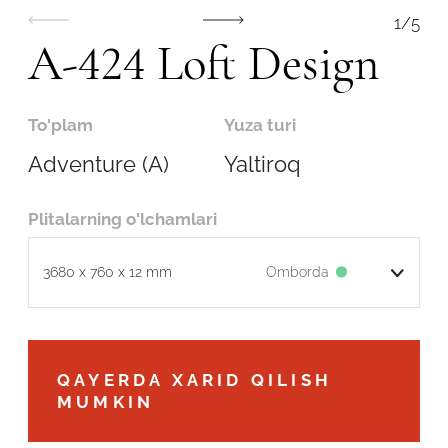
1
/
5
A-424 Loft Design
To'plam
Yuza turi
Adventure (A)
Yaltiroq
Plitalarning o'lchamlari
Omborda
3680 x 760 x 12 mm
Robot emasligingizni tasdiqlang
QAYERDA XARID QILISH
MUMKIN
ARIZANI YUBORISH