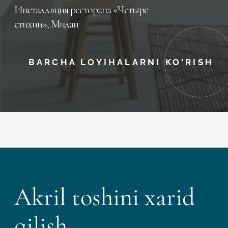
Инсталляция ресторана «Четыре
стихии», Милан
BARCHA LOYIHALARNI KO'RISH
Akril toshini xarid
qilish