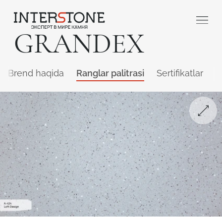
GRANDEX
Brend haqida
Ranglar palitrasi
Sertifikatlar
Q
Qaysi sohada faoliyat yuritasiz?
Toshga ishlov
Dizayner
beruvch