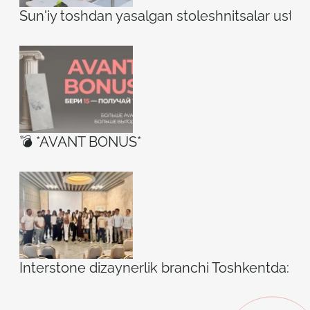
Sun'iy toshdan yasalgan stoleshnitsalar ustidag
💣 *AVANT BONUS*
Interstone dizaynerlik branchi Toshkentda: ilh