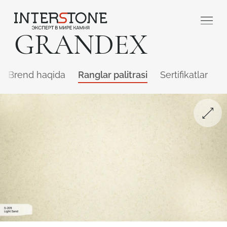
GRANDEX
Brend haqida
Ranglar palitrasi
Sertifikatlar
Q
Qaysi sohada faoliyat yuritasiz?
Toshga ishlov
Dizayner
beruvch