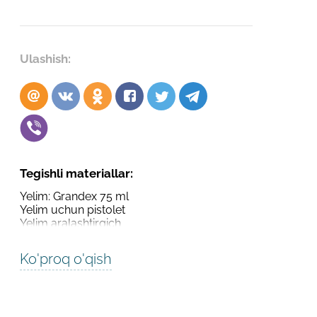
Robot emasligingizni tasdiqlang
Robot emasligingizni tasdiqlang
LOYIHANI YUBORISH
Ulashish:
YUBORISH
Tegishli materiallar:
Yelim: Grandex 75 ml
Yelim uchun pistolet
Yelim aralashtirgich
Ko'proq o'qish