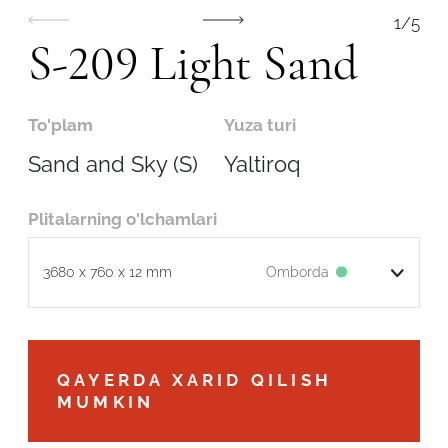
1
/
5
S-209 Light Sand
To'plam
Yuza turi
Sand and Sky (S)
Yaltiroq
Plitalarning o'lchamlari
Omborda
3680 x 760 x 12 mm
Robot emasligingizni tasdiqlang
QAYERDA XARID QILISH
MUMKIN
ARIZANI YUBORISH