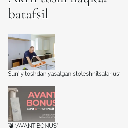
batafsil
Sun'iy toshdan yasalgan stoleshnitsalar ustidag
💣 *AVANT BONUS*