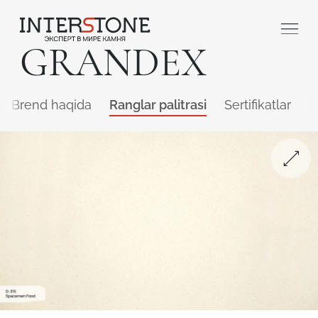
GRANDEX
Brend haqida
Ranglar palitrasi
Sertifikatlar
Q
Qaysi sohada faoliyat yuritasiz?
Toshga ishlov
Dizayner
beruvch