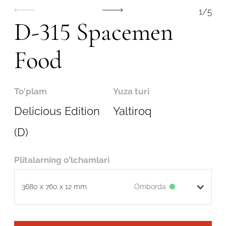
1
/
5
D-315 Spacemen
Food
To'plam
Yuza turi
Delicious Edition
Yaltiroq
(D)
Plitalarning o'lchamlari
Robot emasligingizni tasdiqlang
Omborda
3680 x 760 x 12 mm
ARIZANI YUBORISH