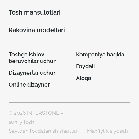
Tosh mahsulotlari
Rakovina modellari
Toshga ishlov
Kompaniya haqida
beruvchilar uchun
Foydali
Dizaynerlar uchun
Aloqa
Online dizayner
© 2026 INTERSTONE –
sun'iy tosh
Saytdan foydalanish shartlari
Maxfiylik siyosati