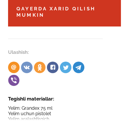
Robot emasligingizni tasdiqlang
QAYERDA XARID QILISH
Robot emasligingizni tasdiqlang
MUMKIN
LOYIHANI YUBORISH
YUBORISH
Ulashish:
Tegishli materiallar:
Yelim: Grandex 75 ml
Yelim uchun pistolet
Yelim aralashtirgich