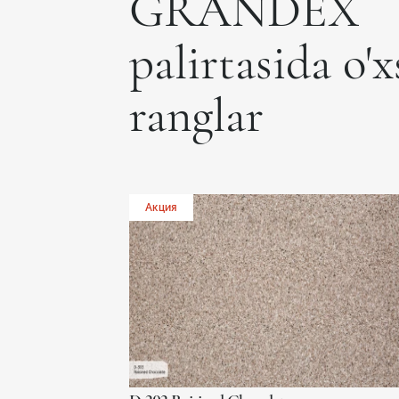
GRANDEX
palirtasida o'
ranglar
Акция