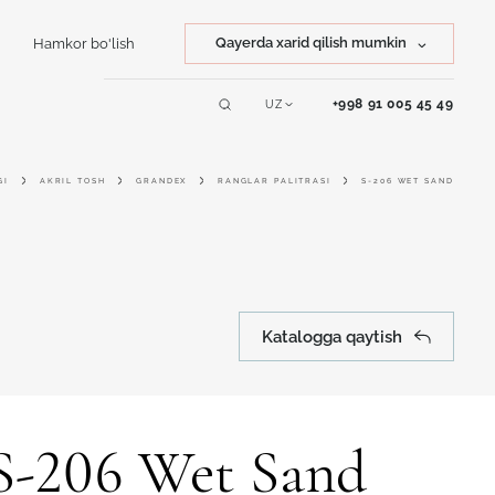
Qayerda xarid qilish mumkin
Hamkor bo'lish
Tosh xarid qilish
+998 91 005 45 49
UZ
Servislar
Mahsulot xarid qilish
GI
AKRIL TOSH
GRANDEX
RANGLAR PALITRASI
S-206 WET SAND
Online dizayner
Katalogga qaytish
S-206 Wet Sand