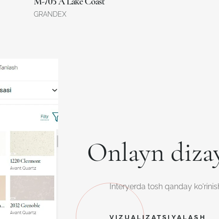
M-705 A Lake Coast
GRANDEX
Onlayn diza
Interyerda tosh qanday ko'rinish
VIZUALIZATSIYALASH