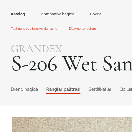
Katalog
Kompaniya haqida
Foydali
Aloqa
Toshga ishlov beruvchilar uchun
Dizaynerlar uchun
Tosh
Bosh sahifa
Bosh sahifa
GRANDEX
Hamkorlik
Hamkorlik
Akril tosh
Kvarts tosh
S-206 Wet Sa
Aksiyalar va yangiliklar
Yangiliklar
GRANDEX
Avant Quartz
Qo'llanma
Mijozlar uchun kontent
Kataloglar va taqdimotlar
NEOMARM
Noblle Quartz
Online dizayner
Online dizayner
Brend haqida
Ranglar palitrasi
Sertifikatlar
Qo'll