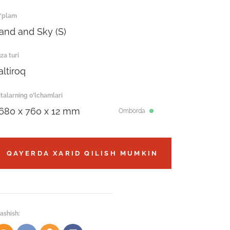
'plam
and and Sky (S)
za turi
altiroq
italarning o'lchamlari
680 x 760 x 12 mm
Omborda
QAYERDA XARID QILISH MUMKIN
ashish: