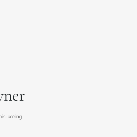
yner
ini ko'ring