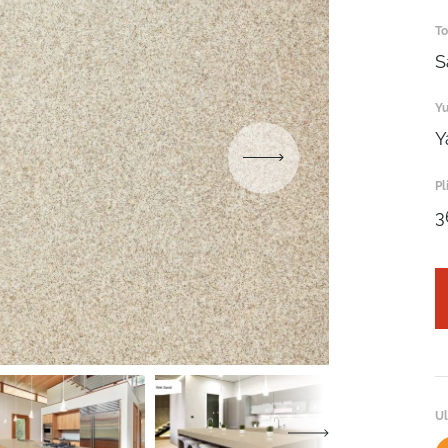
To
S
Yu
Y
Robot emasligingizni tasdiqlang
Pl
3
ARIZANI YUBORISH
Robot emasligingizni tasdiqlang
Robot emasligingizni tasdiqlang
YUBORISH
LOYIHANI YUBORISH
Ul