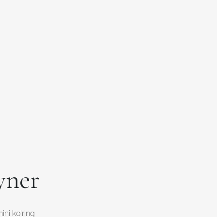
yner
ini ko'ring