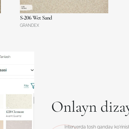
S-206 Wet Sand
GRANDEX
Onlayn diza
Interyerda tosh qanday ko'rinish