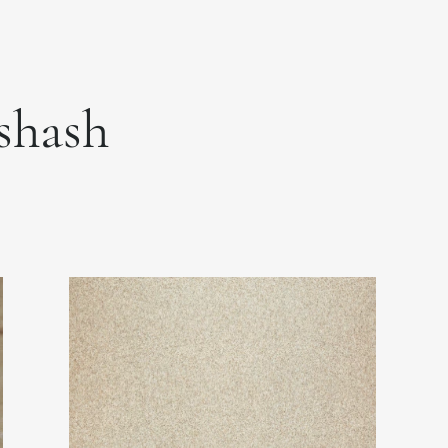
xshash