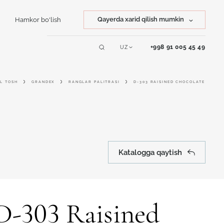
Qayerda xarid qilish mumkin
Hamkor bo'lish
Tosh xarid qilish
+998 91 005 45 49
UZ
Servislar
Mahsulot xarid qilish
L TOSH
GRANDEX
RANGLAR PALITRASI
D-303 RAISINED CHOCOLATE
Online dizayner
Katalogga qaytish
D-303 Raisined