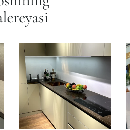
shining
lereyasi