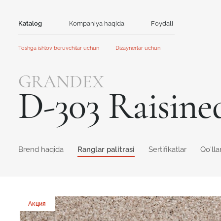
Katalog
Kompaniya haqida
Foydali
Aloqa
Toshga ishlov beruvchilar uchun
Dizaynerlar uchun
Tosh
Bosh sahifa
Bosh sahifa
GRANDEX
Hamkorlik
Hamkorlik
Akril tosh
Kvarts tosh
D-303 Raisine
Aksiyalar va yangiliklar
Yangiliklar
GRANDEX
Avant Quartz
Qo'llanma
Mijozlar uchun kontent
Kataloglar va taqdimotlar
NEOMARM
Noblle Quartz
Online dizayner
Online dizayner
Brend haqida
Ranglar palitrasi
Sertifikatlar
Qo'll
Акция