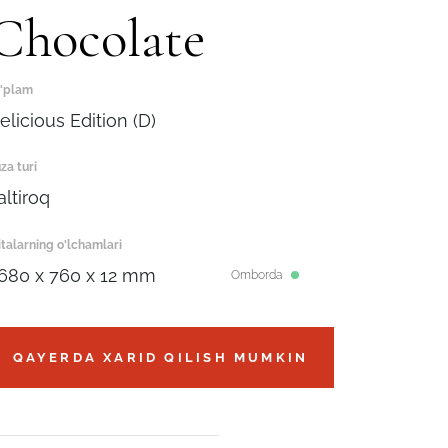
Chocolate
'plam
elicious Edition (D)
za turi
altiroq
italarning o'lchamlari
680 x 760 x 12 mm
Omborda
QAYERDA XARID QILISH MUMKIN