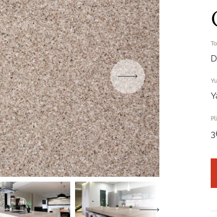
To
D
Yu
Robot emasligingizni tasdiqlang
Y
ARIZANI YUBORISH
Pl
Robot emasligingizni tasdiqlang
3
Robot emasligingizni tasdiqlang
YUBORISH
LOYIHANI YUBORISH