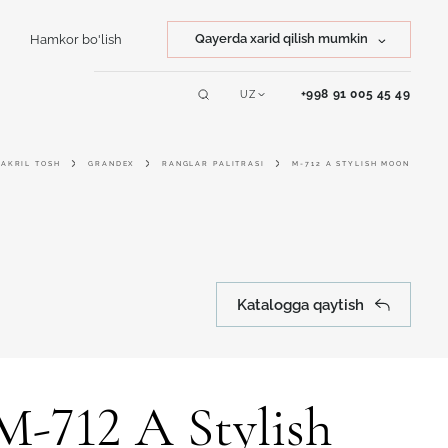
Qayerda xarid qilish mumkin
Hamkor bo'lish
Tosh xarid qilish
+998 91 005 45 49
UZ
Servislar
Mahsulot xarid qilish
AKRIL TOSH
GRANDEX
RANGLAR PALITRASI
M-712 A STYLISH MOON
Online dizayner
Katalogga qaytish
M-712 A Stylish