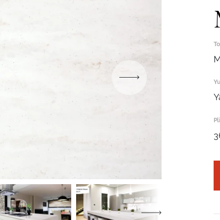
To
M
Yu
Robot emasligingizni tasdiqlang
Y
ARIZANI YUBORISH
Pl
Robot emasligingizni tasdiqlang
3
Robot emasligingizni tasdiqlang
YUBORISH
LOYIHANI YUBORISH