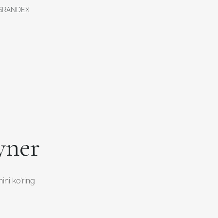
GRANDEX
yner
ini ko'ring