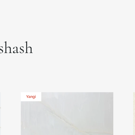
xshash
Yangi