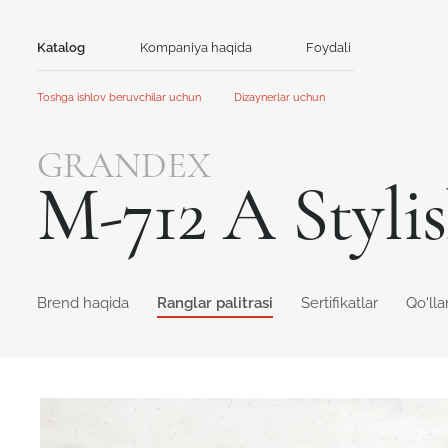
Katalog
Kompaniya haqida
Foydali
Aloqa
Toshga ishlov beruvchilar uchun
Dizaynerlar uchun
Tosh
Bosh sahifa
Bosh sahifa
GRANDEX
Hamkorlik
Hamkorlik
Akril tosh
Kvarts tosh
M-712 A Styl
Aksiyalar va yangiliklar
Yangiliklar
GRANDEX
Avant Quartz
Qo'llanma
Mijozlar uchun kontent
Kataloglar va taqdimotlar
NEOMARM
Noblle Quartz
Online dizayner
Online dizayner
Brend haqida
Ranglar palitrasi
Sertifikatlar
Qo'll