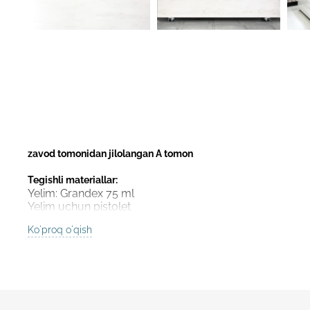
zavod tomonidan jilolangan A tomon
Tegishli materiallar:
Yelim: Grandex 75 ml
Yelim uchun pistolet
Yelim aralashtirgich
Ko'proq o'qish