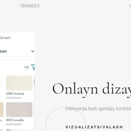
GRANDEX
Onlayn diza
Interyerda tosh qanday ko'rinish
VIZUALIZATSIYALASH