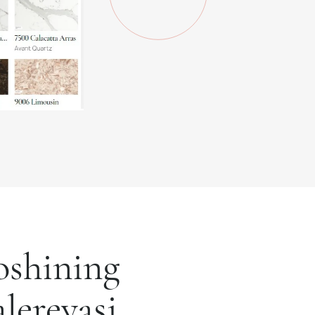
shining
lereyasi