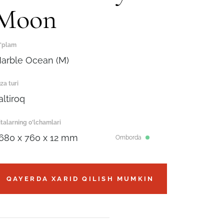
Moon
'plam
arble Ocean (M)
za turi
altiroq
italarning o'lchamlari
680 x 760 x 12 mm
Omborda
QAYERDA XARID QILISH MUMKIN