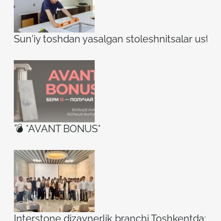
Sun'iy toshdan yasalgan stoleshnitsalar ustidag
💣 *AVANT BONUS*
Interstone dizaynerlik branchi Toshkentda: ilh