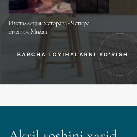
Инсталляция ресторана «Четыре
стихии», Милан
BARCHA LOYIHALARNI KO'RISH
Akril toshini xarid