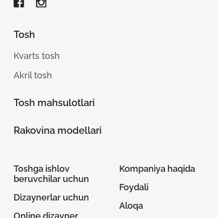
Tosh
Kvarts tosh
Akril tosh
Tosh mahsulotlari
Rakovina modellari
Toshga ishlov
Kompaniya haqida
beruvchilar uchun
Foydali
Dizaynerlar uchun
Aloqa
Online dizayner