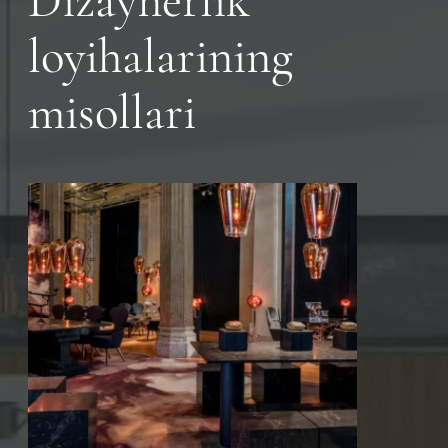
Dizaynerlik
loyihalarining
misollari