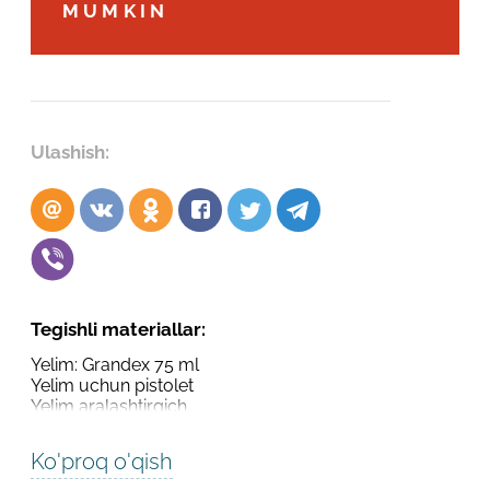
Robot emasligingizni tasdiqlang
MUMKIN
Robot emasligingizni tasdiqlang
LOYIHANI YUBORISH
YUBORISH
Ulashish:
Tegishli materiallar:
Yelim: Grandex 75 ml
Yelim uchun pistolet
Yelim aralashtirgich
Ko'proq o'qish