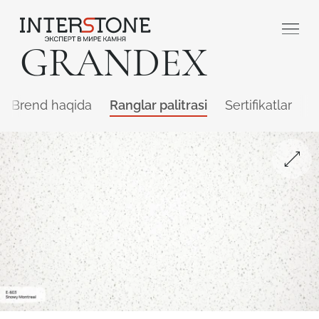
GRANDEX
Brend haqida
Ranglar palitrasi
Sertifikatlar
Q
Qaysi sohada faoliyat yuritasiz?
Toshga ishlov
Dizayner
beruvch