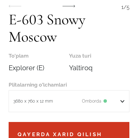
1
/
5
E-603 Snowy
Moscow
To'plam
Yuza turi
Explorer (E)
Yaltiroq
Plitalarning o'lchamlari
Omborda
3680 x 760 x 12 mm
Robot emasligingizni tasdiqlang
QAYERDA XARID QILISH
ARIZANI YUBORISH