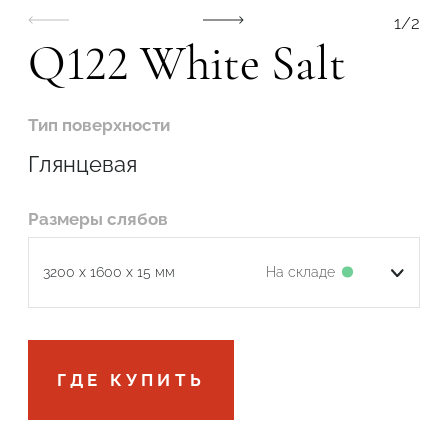
1
/
2
Q122 White Salt
Тип поверхности
Глянцевая
Размеры слябов
На складе
3200 x 1600 x 15 мм
Подтвердите, что вы не робот
ГДЕ КУПИТЬ
ОТПРАВИТЬ ЗАЯВКУ