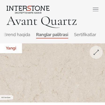
Avant Quartz
Brend haqida
Ranglar palitrasi
Sertifikatlar
Q
Yangi
Qaysi sohada faoliyat yuritasiz?
Toshga ishlov
Dizayner
beruvch