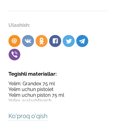
Robot emasligingizni tasdiqlang
Robot emasligingizni tasdiqlang
LOYIHANI YUBORISH
Ulashish:
YUBORISH
Tegishli materiallar:
Yelim: Grandex 75 ml
Yelim uchun pistolet
Yelim uchun piston 75 ml
Yelim aralashtirgich
Ko'proq o'qish