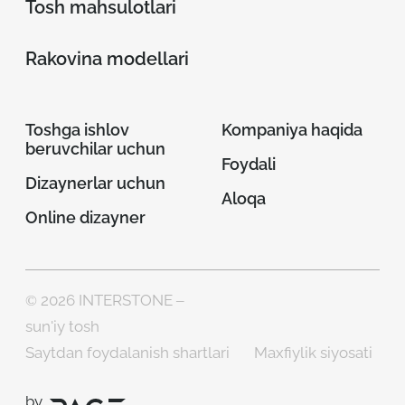
Tosh mahsulotlari
Rakovina modellari
Toshga ishlov
Kompaniya haqida
beruvchilar uchun
Foydali
Dizaynerlar uchun
Aloqa
Online dizayner
© 2026 INTERSTONE –
sun'iy tosh
Saytdan foydalanish shartlari
Maxfiylik siyosati
by