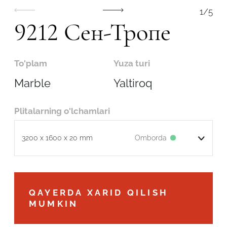
1
/
5
9212 Сен-Тропе
To'plam
Yuza turi
Marble
Yaltiroq
Plitalarning o'lchamlari
Omborda
3200 x 1600 x 20 mm
Robot emasligingizni tasdiqlang
QAYERDA XARID QILISH
MUMKIN
ARIZANI YUBORISH