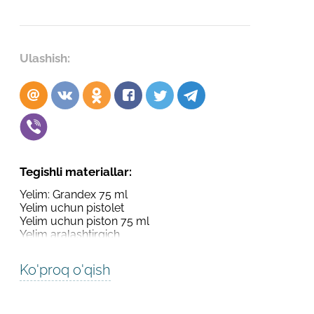
Robot emasligingizni tasdiqlang
Robot emasligingizni tasdiqlang
LOYIHANI YUBORISH
Ulashish:
YUBORISH
Tegishli materiallar:
Yelim: Grandex 75 ml
Yelim uchun pistolet
Yelim uchun piston 75 ml
Yelim aralashtirgich
Ko'proq o'qish