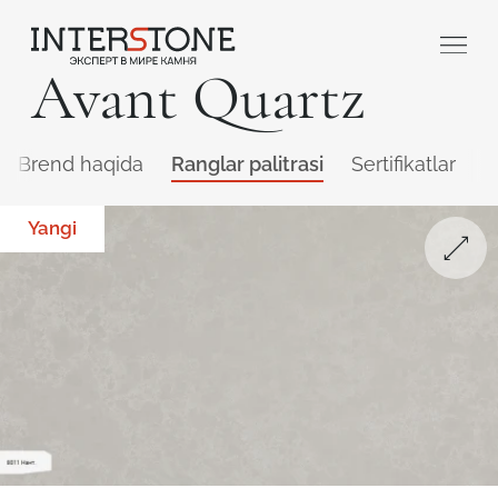
Avant Quartz
Brend haqida
Ranglar palitrasi
Sertifikatlar
Q
Yangi
Qaysi sohada faoliyat yuritasiz?
Toshga ishlov
Dizayner
beruvch