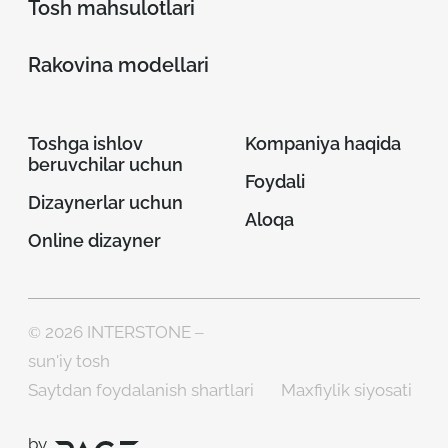
Tosh mahsulotlari
Rakovina modellari
Toshga ishlov
Kompaniya haqida
beruvchilar uchun
Foydali
Dizaynerlar uchun
Aloqa
Online dizayner
© 2026 INTERSTONE –
sun'iy tosh
Saytdan foydalanish shartlari
Maxfiylik siyosati
by