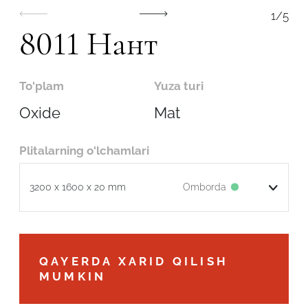
1
/
5
8011 Нант
To'plam
Yuza turi
Oxide
Mat
Plitalarning o'lchamlari
Omborda
3200 x 1600 x 20 mm
Robot emasligingizni tasdiqlang
QAYERDA XARID QILISH
MUMKIN
ARIZANI YUBORISH