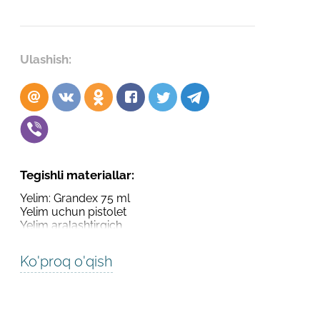
Robot emasligingizni tasdiqlang
Robot emasligingizni tasdiqlang
LOYIHANI YUBORISH
Ulashish:
YUBORISH
Tegishli materiallar:
Yelim: Grandex 75 ml
Yelim uchun pistolet
Yelim aralashtirgich
Ko'proq o'qish