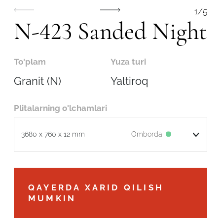
1
/
5
N-423 Sanded Night
To'plam
Yuza turi
Granit (N)
Yaltiroq
Plitalarning o'lchamlari
Omborda
3680 x 760 x 12 mm
Robot emasligingizni tasdiqlang
QAYERDA XARID QILISH
MUMKIN
ARIZANI YUBORISH