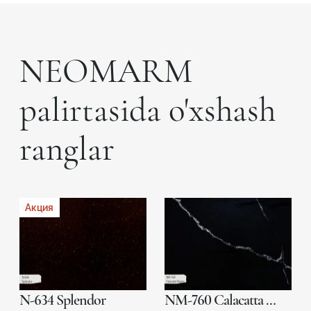
NEOMARM
palirtasida o'xshash
ranglar
Акция
N-634 Splendor
NM-760 Calacatta Negro