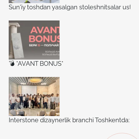
Sun'iy toshdan yasalgan stoleshnitsalar ustidag
💣 *AVANT BONUS*
Interstone dizaynerlik branchi Toshkentda: ilh